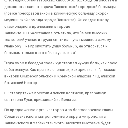
блестящих организаторских способностях, когда он работал в
должности главного врача Ташкентской городской больницы
(позже преобразованной в клиническую больницу скорой
медицинской помощи города Ташкента). Он создал школу
стационарного врачевания в городе
Ташкенте. Э.Э.Баситханова отметила, что "в век высоких
технологий учение и труды святителя учат медиков самому
главному – не пропустить душу больных, не относиться к
больным только как к объекту лечения".
"Лука умом и беседой своей чувствовал чужую боль, как свою
собственную. Как врач, как человек, как христианин", - сказал
викарий Симферопольской и Крымской епархии РПЦ, епископ
Ялтинский Нестор.
Выставку также посетил Алексий Костиков, праправнук
святителя Луки, приехавший из Бельгии.
По предложению организаторов и по благословению главы
Среднеазиатского митрополичьего округа митрополита
Ташкентского и Узбекистанского Викентия Выставка будет