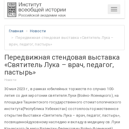
Меню
Главная
Новости
Передвижная стендовая выставка «Святитель Лука –
врач, педагог, пастырь»
Передвижная стендовая выставка
«Святитель Лука – врач, педагог,
пастырь»
Новости
30 мая 2023 г., в рамках юбилейных торжеств по случаю 100-
летия со дня хиротонии святителя Луки (Войно-Ясенецкого), на
площадке Ташкентского государственного стоматологического
института(Республика Узбекистан) состоялосьторжественное
открытие Выставки «Святитель Лука – врач, педагог, пастырь»,
посвященнойдуховному наследию и вкладу в медицину св. Луки
Крымского (в миру Валентин Феликсович Войно-Ясенецкий).