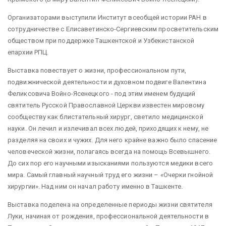
Организаторами выступили Институт всеобщей истории РАН в
сотрудничестве с Елисаветинско-Сергиевским просветительским
обществом при поддержке Ташкентской и Узбекистанской
епархии РПЦ.
Выставка повествует о жизни, профессиональном пути,
подвижнической деятельности и духовном подвиге Валентина
Феликсовича Войно-Ясенецкого - под этим именем будущий
святитель Русской Православной Церкви известен мировому
сообществу как блистательный хирург, светило медицинской
науки. Он лечил и излечивал всех людей, приходящих к нему, не
разделяя на своих и чужих. Для него крайне важно было спасение
человеческой жизни, полагаясь всегда на помощь Всевышнего.
До сих пор его научными изысканиями пользуются медики всего
мира. Самый главный научный труд его жизни – «Очерки гнойной
хирургии». Над ним он начал работу именно в Ташкенте.
Выставка поделена на определенные периоды жизни святителя
Луки, начиная от рождения, профессиональной деятельности в