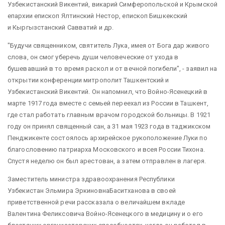
Узбекистанский Викентий, викарий Симферопольской и Крымской
епархии епископ Ялтинский Нестор, епископ Бишкекский
и Кыргызстанский Савватий и др.
"Будучи священником, святитель Лука, имея от Бога дар живого
слова, он смог уберечь души человеческие от ухода в
бушевавший в то время раскол и от вечной погибели", - заявил на
открытии конференции митрополит Ташкентский и
Узбекистанский Викентий. Он напомнил, что Войно-Ясенецкий в
марте 1917 года вместе с семьей переехал из России в Ташкент,
где стал работать главным врачом городской больницы. В 1921
году он принял священный сан, а 31 мая 1923 года в таджикском
Пенджикенте состоялось архирейское рукоположение Луки по
благословению патриарха Московского и всея России Тихона.
Спустя неделю он был арестован, а затем отправлен в лагеря.
Заместитель министра здравоохранения Республики
Узбекистан Эльмира ЭркиновнаБаситханова в своей
приветственной речи рассказала о величайшем вкладе
Валентина Феликсовича Войно-Ясенецкого в медицину и о его