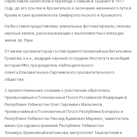
Переславле-Залесском и переезда с семьей в Ташкент в 1917
году, до его ссылки в Архангельск и окончания жизненного пути в
Крыму в сане архиепископа Симферопольского и Крымского.
На Выставке представлены уникальные фотоматериалы, письма,
научные записи, рассказывающие о малоизвестных эпизодах
жизни св. Луки.
От имени организаторов гостей приветствовалаАнна Витальевна
Громова, к.и.н., ведущий научный сотрудник Института всеобщей
истории РАН, председатель Наблюдательного
совета Елисаветинско-Сергиевского просветительского
общества.
С приветственными словами к участникам обратились:
Чрезвычайный и Полномочный Посол Российской Федерации в
Республике Узбекистан Олег Сергеевич Мальгинов,
Чрезвычайный и Полномочный Посол Республики Беларусь в
Республике Узбекистан Леонид Адамович Маринич, заместитель
министра здравоохранения Республики Узбекистан
Эльмира ЭркиновнаБаситханова, митрополит Ташкентский и