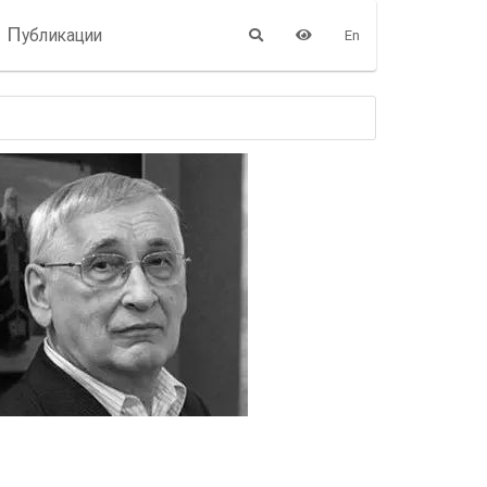
П
убликации
En