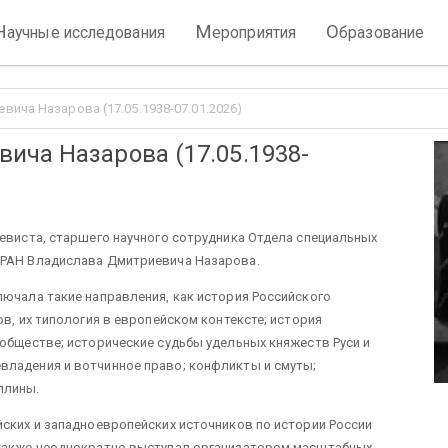
Н
М
О
аучные исследования
ероприятия
бразование
ича Назарова (17.05.1938-07.01.2026)
ича Назарова (17.05.1938-
иевиста, старшего научного сотрудника Отдела специальных
 РАН Владислава Дмитриевича Назарова.
лючала такие направления, как история Российского
ов, их типология в европейском контексте; история
 обществе; исторические судьбы удельных княжеств Руси и
владения и вотчинное право; конфликты и смуты;
иплины.
йских и западноевропейских источников по истории России
 также неоднократно выступал организатором масштабных