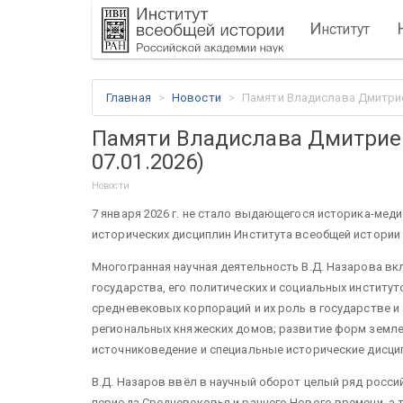
И
нститут
Главная
Новости
Памяти Владислава Дмитриев
Памяти Владислава Дмитриев
07.01.2026)
Новости
7 января 2026 г. не стало выдающегося историка-мед
исторических дисциплин Института всеобщей истории
Многогранная научная деятельность В.Д. Назарова вк
государства, его политических и социальных институт
средневековых корпораций и их роль в государстве и
региональных княжеских домов; развитие форм земле
источниковедение и специальные исторические дисц
В.Д. Назаров ввёл в научный оборот целый ряд росси
периода Средневековья и раннего Нового времени, а