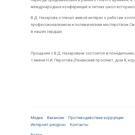
международных конференций и летних школ историков
В.Д. Назарова отличал живой интерес к работам колл
профессионализмом и полемическим мастерством.Све
в наших сердцах.
Прощание с В.Д. Назаровым состоится в понедельник, 
1 имени Н.И. Пирогова (Ленинский проспект, дом 8, кор
Медиа
Вакансии
Противодействие коррупции
Интернет-ресурсы
Контакты
Войти