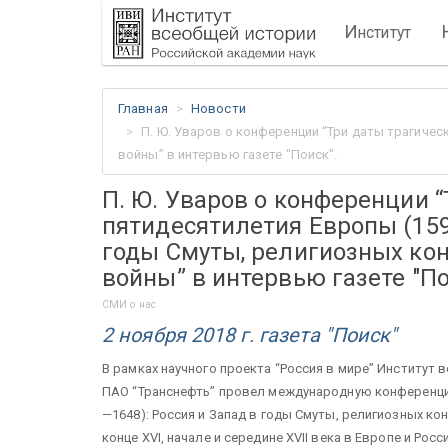
И
нститут
Главная
Новости
П. Ю. Уваров о конференции “Три даты трагичес
войны” в интервью газете "Поиск".
П. Ю. Уваров о конференции 
пятидесятилетия Европы (1598
годы Смуты, религиозных ко
войны” в интервью газете "По
СМИ о нас
2 ноября 2018 г. газета "Поиск"
В рамках научного проекта “Россия в мире” Институт
ПАО “Транснефть” провел международную конференци
—1648): Россия и Запад в годы Смуты, религиозных к
конце XVI, начале и середине XVII века в Европе и Ро