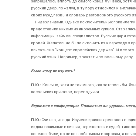
запрещалось вплоть до самого конца XVII века, хотя 
русский двор, пожалуй, в ту пору относился к англич
своих нужд первый словарь разговорного русского я
— Нидерландами. Однако исключительных привилегий 
предоставили никому из иноземных купцов. Старалис
информации, займов, специалистов. Русские цари хот
кровей. Желательно было склонить их к переходу в п
вписаться в “концерт европейских держав”. И все это 
русский язык. Например, трактаты по военному делу.
Было кому их изучать?
П.Ю.:
Конечно, хотя не так много, как хотелось бы. 
посольских приказов, переводчики...
Вернемся к конференции. Полностью ли удалось мето
П.Ю.:
Считаю, что да. Изучение разных регионов в е
видны взаимные влияния, переплетение судеб, типоло
конечно, были, но не по глобальным вопросам, а по ч