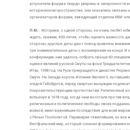
устроители форума твердо уверены в синхронности и
историческом пространстве, они оказались связаны м
организаторов форума, заведующий отделом ИВИ чле
П.Ю.:
Историки, с одной стороны, не очень любят юб
ждать, скажем, 400-летия, чтобы оценить важность д
стороны, круглые даты дают повод привлечь внимание
три знаменательные даты с восьмерками на конце. И
конференции, нам удалось собрать свыше 60 специали
оценке явлений русской Смуты на фоне Тридцатилетне
Итак, 1598 год. На Руси прекращается династия Рюрик
Смуте. На Западе король Испании Филипп II, пытавший
эгидой Габсбургов, перед смертью вынужден подписат
покровительствующим протестантам. Религиозный кон
вспыхнул в 1618 году, когда чехи восстали против в
религиозные и политические свободы своих подданны
войной, имел важнейшие последствия для всей мирово
с Речью Посполитой. Перемирие тяжелейшее, но все ж
Вестфальский мир, который означал формирование н