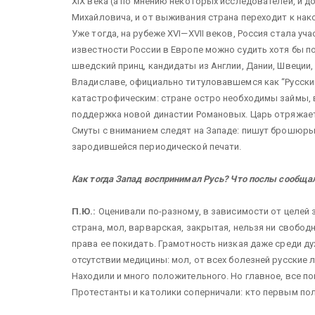
XIX века (а по мнению некоторых исследователей, и до
Михайловича, и от выживания страна переходит к нак
Уже тогда, на рубеже XVI—XVII веков, Россия стала уч
известности России в Европе можно судить хотя бы п
шведский принц, кандидаты из Англии, Дании, Швеции,
Владиславе, официально титуловавшемся как “Русски
катастрофическим: стране остро необходимы займы, в
поддержка новой династии Романовых. Царь отряжае
Смуты с вниманием следят на Западе: пишут брошюры 
зародившейся периодической печати.
Как тогда Запад воспринимал Русь? Что послы сообща
П.Ю.:
Оценивали по-разному, в зависимости от целей 
страна, мол, варварская, закрытая, нельзя ни свобод
права ее покидать. Грамотность низкая даже среди дух
отсутствии медицины: мол, от всех болезней русские 
Находили и много положительного. Но главное, все п
Протестанты и католики соперничали: кто первым по