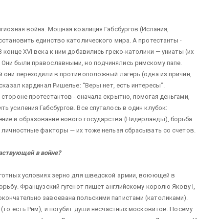
гиозная война. Мощная коалиция Габсбургов (Испания,
сстановить единство католического мира. А протестанты -
 конце XVI века к ним добавились греко-католики — униаты (их
 Они были православными, но подчинялись римскому папе.
й они переходили в противоположный лагерь (одна из причин,
сказал кардинал Ришелье: “Веры нет, есть интересы”.
 стороне протестантов - сначала скрытно, помогая деньгами,
ь усиления Габсбургов. Все спуталось в один клубок:
ние и образование нового государства (Нидерланды), борьба
, личностные факторы — их тоже нельзя сбрасывать со счетов.
участвующей в войне?
ьготных условиях зерно для шведской армии, воюющей в
орьбу. Французский гугенот пишет английскому королю Якову I,
окончательно завоевана польскими папистами (католиками).
(то есть Рим), и погубит души несчастных московитов. Посему