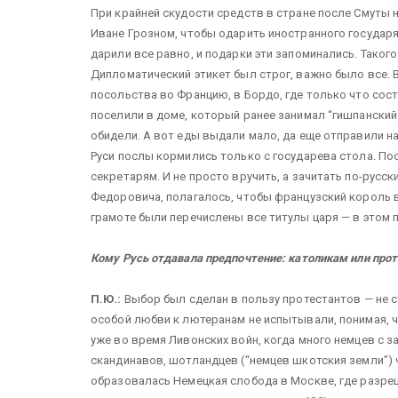
При крайней скудости средств в стране после Смуты н
Иване Грозном, чтобы одарить иностранного государя 
дарили все равно, и подарки эти запоминались. Тако
Дипломатический этикет был строг, важно было все. 
посольства во Францию, в Бордо, где только что сост
поселили в доме, который ранее занимал “гишпанский 
обидели. А вот еды выдали мало, да еще отправили на 
Руси послы кормились только с государева стола. По
секретарям. И не просто вручить, а зачитать по-русск
Федоровича, полагалось, чтобы французский король в
грамоте были перечислены все титулы царя — в этом
Кому Русь отдавала предпочтение: католикам или про
П.Ю.:
Выбор был сделан в пользу протестантов — не с
особой любви к лютеранам не испытывали, понимая, ч
уже во время Ливонских войн, когда много немцев с з
скандинавов, шотландцев (“немцев шкотския земли”) 
образовалась Немецкая слобода в Москве, где разре