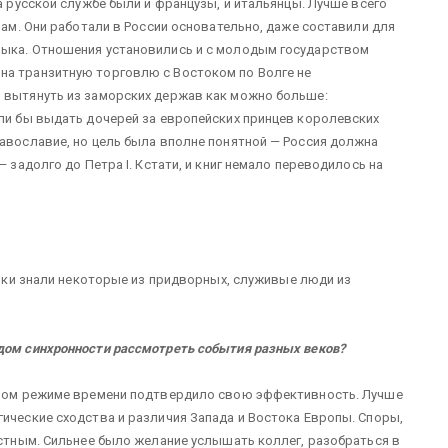
на русской службе были и французы, и итальянцы. Лучше всего
анам. Они работали в России основательно, даже составили для
зыка. Отношения установились и с молодым государством
на транзитную торговлю с Востоком по Волге не
ь вытянуть из заморских держав как можно больше:
ели бы выдать дочерей за европейских принцев королевских
равославие, но цель была вполне понятной — Россия должна
— задолго до Петра I. Кстати, и книг немало переводилось на
Языки знали некоторые из придворных, служивые люди из
дом синхронности рассмотреть события разных веков?
дином режиме времени подтвердило свою эффективность. Лучше
гические сходства и различия Запада и Востока Европы. Споры,
астным. Сильнее было желание услышать коллег, разобраться в