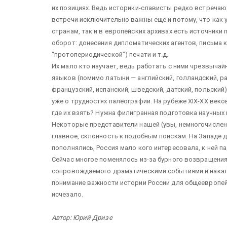
их позициях. Ведь историки-слависты редко встречаю
встречи исключительно важны еще и потому, что как 
странам, так и в европейских архивах есть источники 
оборот: донесения дипломатических агентов, письма 
“протопериодической”) печати и т.д.
Их мало кто изучает, ведь работать с ними чрезвычайн
языков (помимо латыни — английский, голландский, р
французский, испанский, шведский, датский, польский),
уже о трудностях палеографии. На рубеже XIX-XX веко
где их взять? Нужна филигранная подготовка научных
Некоторые представители нашей (увы, немногочислен
главное, склонность к подобным поискам. На Западе 
пополнялись, Россия мало кого интересовала, к ней п
Сейчас многое поменялось из-за бурного возвращени
сопровождаемого драматическими событиями и накало
понимание важности истории России для общеевропейс
исчезало.
Автор: Юрий Дризе