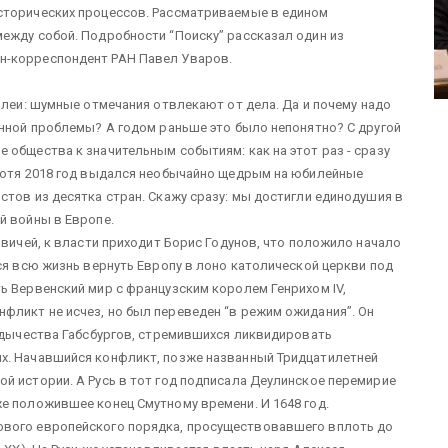
сторических процессов. Рассматриваемые в едином
ежду собой. Подробности “Поиску” рассказал один из
н-корреспондент РАН Павел Уваров.
илеи: шумные отмечания отвлекают от дела. Да и почему надо
анной проблемы? А годом раньше это было непонятно? С другой
 общества к значительным событиям: как на этот раз - сразу
 хотя 2018 год выдался необычайно щедрым на юбилейные
стов из десятка стран. Скажу сразу: мы достигли единодушия в
й войны в Европе.
овичей, к власти приходит Борис Годунов, что положило начало
ся всю жизнь вернуть Европу в лоно католической церкви под
ь Вервенский мир с французским королем Генрихом IV,
фликт не исчез, но был переведен “в режим ожидания”. Он
ладычества Габсбургов, стремившихся ликвидировать
х. Начавшийся конфликт, позже названный Тридцатилетней
й истории. А Русь в тот год подписала Деулинское перемирие
е положившее конец Смутному времени. И 1648 год.
ового европейского порядка, просуществовавшего вплоть до