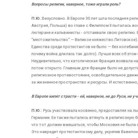
Вопросы религии, наверное, тоже играли роль?
П.Ю.:
Безусловно. В Европе 30 лет шла последняя рели
Австрия, Польша) во главе с Филиппом II пыталась во
лютеране и кальвинисты - отстаивали свою религию. В
“местожительство” — Великое княжество Литовское).
Единства среди протестантов не было — без колебани
почему война длилась так долго). Лучше всех об этом 
Неудивительно, что католическая Франция воевала на
потом открыто. Главным для Франции было не допустит
религиозное противостояние, освободительное движе
за жизненное пространство и ресурсы. И естественно
В Европе кипят страсти - ей, наверное, не до Руси, не 
П.Ю.:
Русь участвовала косвенно, предоставляя на л
Германии. Ее также пытались втянуть в религиозную б
что тот должен вмешаться, чтобы Московия не была 
Это навредит протестантскому делу, укрепив Вавилон 