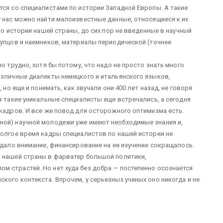
тся со специалистами по истории Западной Европы. А такие
у нас можно найти малоизвестные данные, относящиеся к их
по истории нашей страны, до сих пор не введенные в научный
купцов и наемников, материалы периодической (точнее
о трудно, хотя бы потому, что надо не просто знать много
азличные диалекты немецкого и итальянского языков,
 но еще и понимать, как звучали они 400 лет назад, не говоря
в такие уникальные специалисты еще встречались, а сегодня
 кадров. И все же повод для осторожного оптимизма есть.
ной) научной молодежи уже имеют необходимые знания и,
долгое время кадры специалистов по нашей истории не
адало внимание, финансирование на ее изучение сокращалось.
я нашей страны в фарватер большой политики,
м страстей. Но нет худа без добра — постепенно осознается
кого контекста. Впрочем, у серьезных ученых оно никогда и не