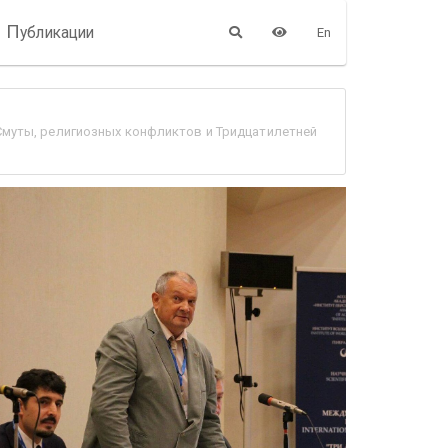
П
убликации
En
ы Смуты, религиозных конфликтов и Тридцатилетней