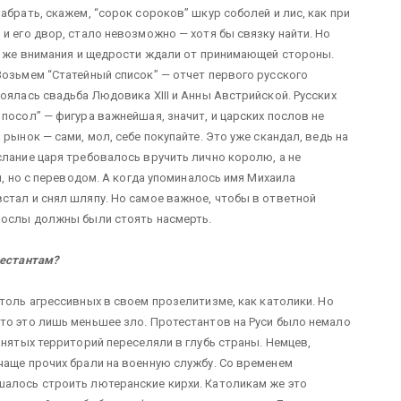
абрать, скажем, “сорок сороков” шкур соболей и лис, как при
и его двор, стало невозможно — хотя бы связку найти. Но
го же внимания и щедрости ждали от принимающей стороны.
Возьмем “Статейный список” — отчет первого русского
оялась свадьба Людовика XIII и Анны Австрийской. Русских
посол” — фигура важнейшая, значит, и царских послов не
рынок — сами, мол, себе покупайте. Это уже скандал, ведь на
слание царя требовалось вручить лично королю, а не
и, но с переводом. А когда упоминалось имя Михаила
стал и снял шляпу. Но самое важное, чтобы в ответной
 послы должны были стоять насмерть.
тестантам?
толь агрессивных в своем прозелитизме, как католики. Но
то это лишь меньшее зло. Протестантов на Руси было немало
анятых территорий переселяли в глубь страны. Немцев,
чаще прочих брали на военную службу. Со временем
шалось строить лютеранские кирхи. Католикам же это