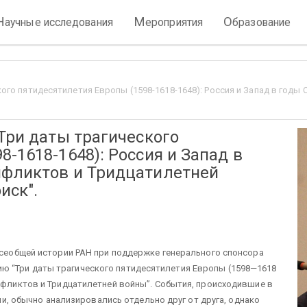
Н
М
О
аучные исследования
ероприятия
бразование
кого пятидесятилетия Европы (1598-1618-1648): Россия и Запад в год
“Три даты трагического
-1618-1648): Россия и Запад в
нфликтов и Тридцатилетней
иск".
 всеобщей истории РАН при поддержке генерального спонсора
ю “Три даты трагического пятидесятилетия Европы (1598—1618
онфликтов и Тридцатилетней войны”. События, происходившие в
ссии, обычно анализировались отдельно друг от друга, однако