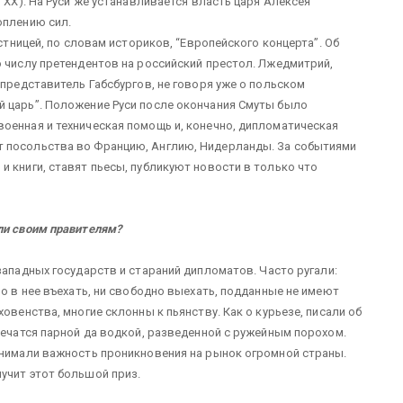
 ХХ). На Руси же устанавливается власть царя Алексея
оплению сил.
астницей, по словам историков, “Европейского концерта”. Об
о числу претендентов на российский престол. Лжедмитрий,
 представитель Габсбургов, не говоря уже о польском
й царь”. Положение Руси после окончания Смуты было
оенная и техническая помощь и, конечно, дипломатическая
т посольства во Францию, Англию, Нидерланды. За событиями
и книги, ставят пьесы, публикуют новости в только что
ли своим правителям?
западных государств и стараний дипломатов. Часто ругали:
но в нее въехать, ни свободно выехать, подданные не имеют
овенства, многие склонны к пьянству. Как о курьезе, писали об
лечатся парной да водкой, разведенной с ружейным порохом.
онимали важность проникновения на рынок огромной страны.
лучит этот большой приз.