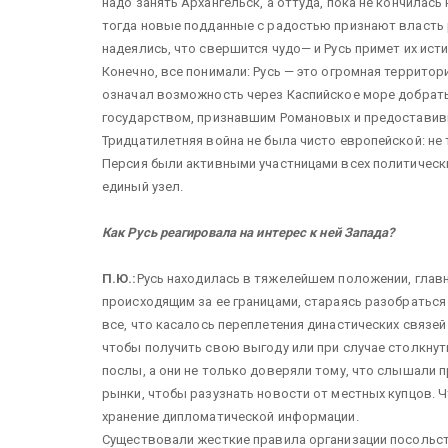
надо занять Архангельск, а оттуда, пока не кончилась
тогда новые подданные с радостью признают власть 
надеялись, что свершится чудо— и Русь примет их ист
Конечно, все понимали: Русь — это огромная террито
означал возможность через Каспийское море добраться
государством, признавшим Романовых и предоставивш
Тридцатилетняя война не была чисто европейской: не 
Персия были активными участницами всех политически
единый узел.
Как Русь реагировала на интерес к ней Запада?
П.Ю.:
Русь находилась в тяжелейшем положении, главн
происходящим за ее границами, стараясь разобраться 
все, что касалось переплетения династических связе
чтобы получить свою выгоду или при случае столкну
послы, а они не только доверяли тому, что слышали п
рынки, чтобы разузнать новости от местных купцов. Ч
хранение дипломатической информации.
Существовали жесткие правила организации посольств