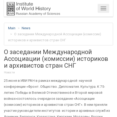
Menu
Main
News
О заседании Международной Ассоциации (комиссии)
историков и архивистов стран СНГ
О заседании Международной
Ассоциации (комиссии) историков
и архивистов стран СНГ
Новости
25 июня в ИВИ РАН в рамках международной научной
конференции «Фронт. Общество. Дипломатия. Культура. К 75-
летию Победы в Великой Отечественной и Второй мировой
войнах»состоялось очередное заседание «Ассоциации
(комиссии) историков и архивистов стран СНГ». В нем приняли
участие руководители институтов истории и архивных служб из
Армении, Беларуси, Казахстана, Киргизии, Молдовы, России,