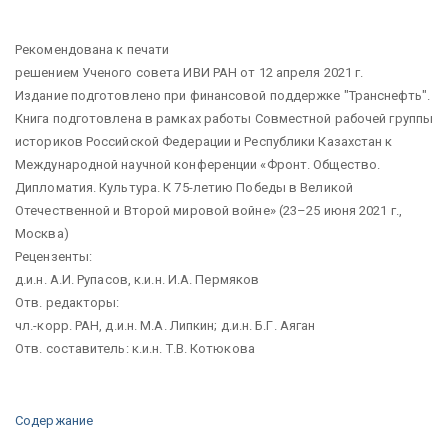
Рекомендована к печати
решением Ученого совета ИВИ РАН от 12 апреля 2021 г.
Издание подготовлено при финансовой поддержке "Транснефть".
Книга подготовлена в рамках работы Совместной рабочей группы
историков Российской Федерации и Республики Казахстан к
Международной научной конференции «Фронт. Общество.
Дипломатия. Культура. К 75-летию Победы в Великой
Отечественной и Второй мировой войне» (23–25 июня 2021 г.,
Москва)
Рецензенты:
д.и.н. А.И. Рупасов, к.и.н. И.А. Пермяков
Отв. редакторы:
чл.-корр. РАН, д.и.н. М.А. Липкин; д.и.н. Б.Г. Аяган
Отв. составитель: к.и.н. Т.В. Котюкова
Содержание