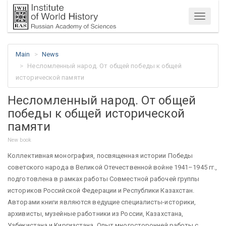
Menu
Main
News
Несломленный народ. Oт общей победы к общей
исторической памяти
Несломленный народ. Oт общей
победы к общей исторической
памяти
New book
Коллективная монография, посвященная истории Победы
советского народа в Великой Отечественной войне 1941–1945 гг.,
подготовлена в рамках работы Совместной рабочей группы
историков Российской Федерации и Республики Казахстан.
Авторами книги являются ведущие специалисты-историки,
архивисты, музейные работники из России, Казахстана,
Узбекистана и Киргизстана. Опыт многосторонней работы с