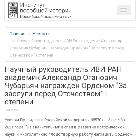
Меню
Главная
Новости
Научный руководитель ИВИ РАН академик Александр
Оганович Чубарьян награжден Орденом "За заслуги перед
Отечеством" I степени
Научный руководитель ИВИ РАН
академик Александр Оганович
Чубарьян награжден Орденом "За
заслуги перед Отечеством" I
степени
Новости
Указом Президента Российской Федерации №570 от 3 октября
2021 года: "За значительный вклад в развитие исторической
науки и многолетнюю плодотворную работу наградить Орденом