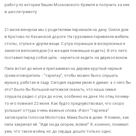
работу по истории башен Московского Кремля и получить за нее
в школе грамоту.
21 июня вечером мы с родителями переехали на дачу. Сняли дом
в Кратово по Казанской дороге. На грузовике перевезли мебель:
столы, стулья и другие вещи. С утра пораньше в воскресенье я
занялся велосипедом (та же идея поменьше ходить). В это лето
поставил перед собой цель - научиться ездить на двухколесном.
Папа встал до меня и прилаживал на дереве круглый черный
громкоговоритель - "тарелку", чтобы можно было слушать
музыку, работая в саду. Сегодня задним умом я думаю: а с чего бы
это? Было бы большой натяжкой сказать, что наша семья
слушала радио с утра до ночи, особенно на даче. Но отец почему-
то его повесил 22 июня. Как будто предчувствовал, что скоро
услышит оттуда очень важные слова. И вот "тарелка"
заговорила голосом Молотова. Мама была в доме. Я помню, как
папа закричал ей: "Иди сюда скорее, война!" Я, конечно, понимал
уже, что такое война, но до сердца дошло только одно: