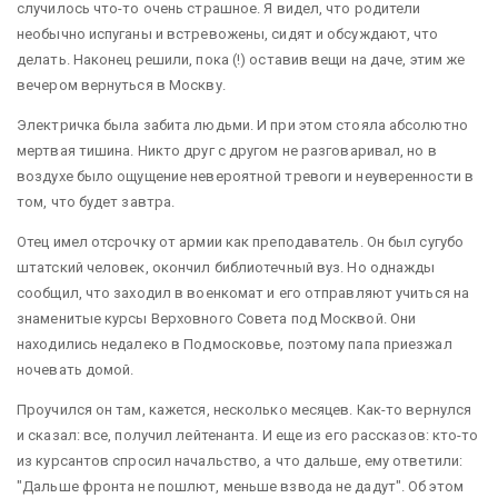
случилось что-то очень страшное. Я видел, что родители
необычно испуганы и встревожены, сидят и обсуждают, что
делать. Наконец решили, пока (!) оставив вещи на даче, этим же
вечером вернуться в Москву.
Электричка была забита людьми. И при этом стояла абсолютно
мертвая тишина. Никто друг с другом не разговаривал, но в
воздухе было ощущение невероятной тревоги и неуверенности в
том, что будет завтра.
Отец имел отсрочку от армии как преподаватель. Он был сугубо
штатский человек, окончил библиотечный вуз. Но однажды
сообщил, что заходил в военкомат и его отправляют учиться на
знаменитые курсы Верховного Совета под Москвой. Они
находились недалеко в Подмосковье, поэтому папа приезжал
ночевать домой.
Проучился он там, кажется, несколько месяцев. Как-то вернулся
и сказал: все, получил лейтенанта. И еще из его рассказов: кто-то
из курсантов спросил начальство, а что дальше, ему ответили:
"Дальше фронта не пошлют, меньше взвода не дадут". Об этом