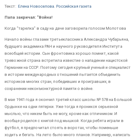
Текст:
Елена Новоселова
.
Российская газета
Папа закричал: "Война!
Когда "тарелка" в саду на даче заговорила голосом Молотова
Начало войны глазами третьеклассника Александра Чубарьяна,
будущего академика РАН и научного руководителя Института
всеобщей истории. Сын фронтовика хорошо помнит, какой
тревожной страна встретила известие о нападении нацистской
Германии на СССР. Поэтому сегодня крупный ученый и специалист
в истории международных отношений пытается объединить
историков многих стран, победивших и проигравших, в
сохранении неконъюнктурной памяти о войне.
В мае 1941 года я окончил третий класс школы № 578 на Большой
Ордынке на одни пятерки. Уже тогда я проникся серьезной
мыслью, что никем быть не могу, кроме как отличником. И
вообще родился с книгой под мышкой. Когда ребята играли в
футбол, я предпочитал стоять в воротах, чтобы поменьше
ходить и бегать. На лето было много планов. Например, написать