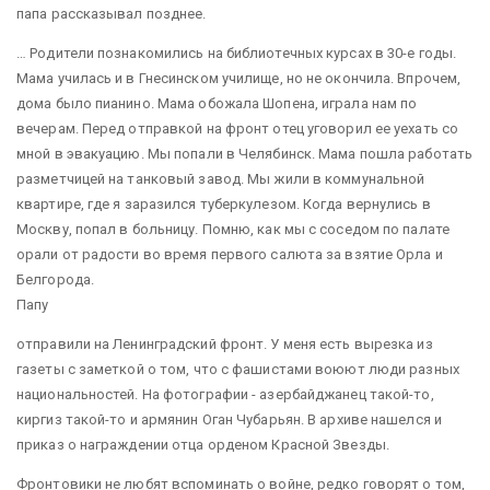
папа рассказывал позднее.
… Родители познакомились на библиотечных курсах в 30-е годы.
Мама училась и в Гнесинском училище, но не окончила. Впрочем,
дома было пианино. Мама обожала Шопена, играла нам по
вечерам. Перед отправкой на фронт отец уговорил ее уехать со
мной в эвакуацию. Мы попали в Челябинск. Мама пошла работать
разметчицей на танковый завод. Мы жили в коммунальной
квартире, где я заразился туберкулезом. Когда вернулись в
Москву, попал в больницу. Помню, как мы с соседом по палате
орали от радости во время первого салюта за взятие Орла и
Белгорода.
Папу
отправили на Ленинградский фронт. У меня есть вырезка из
газеты с заметкой о том, что с фашистами воюют люди разных
национальностей. На фотографии - азербайджанец такой-то,
киргиз такой-то и армянин Оган Чубарьян. В архиве нашелся и
приказ о награждении отца орденом Красной Звезды.
Фронтовики не любят вспоминать о войне, редко говорят о том,