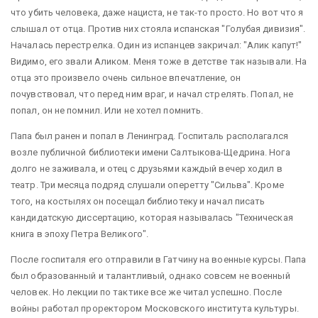
что убить человека, даже нациста, не так-то просто. Но вот что я
слышал от отца. Против них стояла испанская "Голубая дивизия".
Началась перестрелка. Один из испанцев закричал: "Алик капут!"
Видимо, его звали Аликом. Меня тоже в детстве так называли. На
отца это произвело очень сильное впечатление, он
почувствовал, что перед ним враг, и начал стрелять. Попал, не
попал, он не помнил. Или не хотел помнить.
Папа был ранен и попал в Ленинград. Госпиталь располагался
возле публичной библиотеки имени Салтыкова-Щедрина. Нога
долго не заживала, и отец с друзьями каждый вечер ходил в
театр. Три месяца подряд слушали оперетту "Сильва". Кроме
того, на костылях он посещал библиотеку и начал писать
кандидатскую диссертацию, которая называлась "Техническая
книга в эпоху Петра Великого".
После госпиталя его отправили в Гатчину на военные курсы. Папа
был образованный и талантливый, однако совсем не военный
человек. Но лекции по тактике все же читал успешно. После
войны работал проректором Московского института культуры.