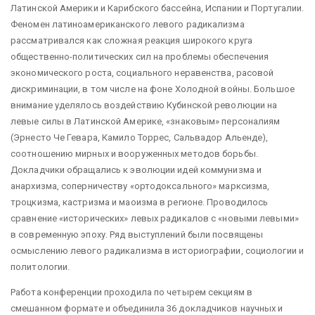
Латинской Америки и Карибского бассейна, Испании и Португалии.
Феномен латиноамериканского левого радикализма
рассматривался как сложная реакция широкого круга
общественно-политических сил на проблемы обеспечения
экономического роста, социального неравенства, расовой
дискриминации, в том числе на фоне Холодной войны. Большое
внимание уделялось воздействию Кубинской революции на
левые силы в Латинской Америке, «знаковым» персоналиям
(Эрнесто Че Гевара, Камило Торрес, Сальвадор Альенде),
соотношению мирных и вооруженных методов борьбы.
Докладчики обращались к эволюции идей коммунизма и
анархизма, соперничеству «ортодоксального» марксизма,
троцкизма, кастризма и маоизма в регионе. Проводилось
сравнение «исторических» левых радикалов с «новыми левыми»
в современную эпоху. Ряд выступлений были посвящены
осмыслению левого радикализма в историографии, социологии и
политологии.
Работа конференции проходила по четырем секциям в
смешанном формате и объединила 36 докладчиков научных и