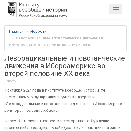
Меню
Главная
Новости
Леворадикальные и повстанческие движения в
Ибероамерике во второй половине ХХ века
Леворадикальные и повстанческие
движения в Ибероамерике во
второй половине ХХ века
Новости
1 октября 2024 года в Институте всеобщей истории РАН
состоялась международная научная конференция
«Леворадикальные и повстанческие движения в Ибероамерике
во второй половине ХХ века».
Форум был призван провести всестороннее обсуждение
проявлений леворадикальной идеологии и практики в странах