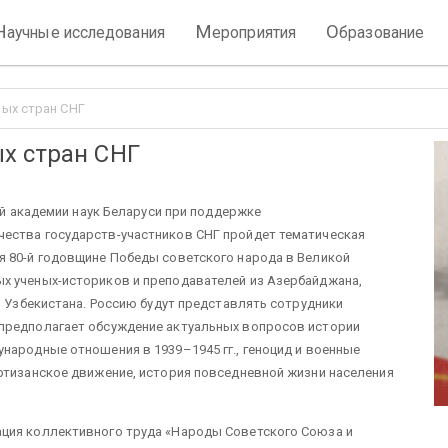
Н
М
О
аучные исследования
ероприятия
бразование
ых стран СНГ
х стран СНГ
ной академии наук Беларуси при поддержке
ества государств-участников СНГ пройдет тематическая
я 80-й годовщине Победы советского народа в Великой
х ученых-историков и преподавателей из Азербайджана,
и Узбекистана. Россию будут представлять сотрудники
предполагает обсуждение актуальных вопросов истории
народные отношения в 1939–1945 гг., геноцид и военные
ртизанское движение, история повседневной жизни населения
ция коллективного труда «Народы Советского Союза и