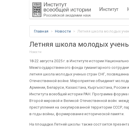
И
нститут
Главная
Новости
Летняя школа молодых учен
Летняя школа молодых учены
Новости
18-22 августа 2025 г. в Институте истории Националь
Межгосударственного фонда гуманитарного сотруднич
летняя школа молодых ученых стран СНГ, посвященна
Отечественной войне. Мероприятие объединит молоды
Армении, Беларуси, Казахстана, Кыргызстана, России 
Института всеобщей истории РАН. Программа форума 
Второй мировой и Великой Отечественной войн: между
преступления на оккупированной территории СССР, па
в годы войны, формирование исторической памяти.
На площадке Летней школы также состоится презента