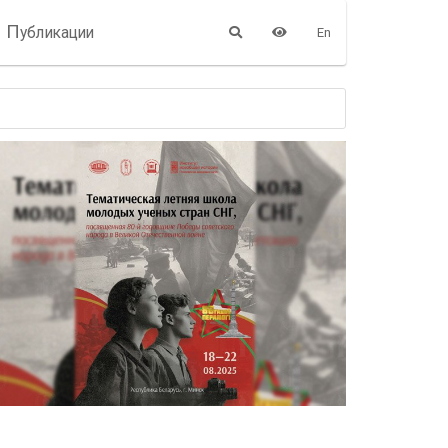
П
убликации
En