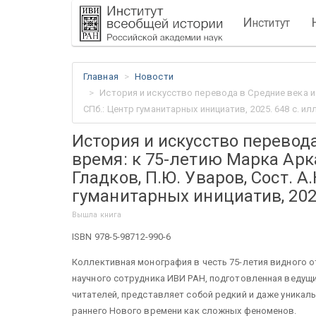
И
нститут
Главная
Новости
История и искусство перевода в Средние века и 
СПб.: Центр гуманитарных инициатив, 2025. 648 c. ил
История и искусство перевод
время: к 75-летию Марка Арка
Гладков, П.Ю. Уваров, Сост. А.
гуманитарных инициатив, 2025
Вышла книга
ISBN 978-5-98712-990-6
Коллективная монография в честь 75-летия видного о
научного сотрудника ИВИ РАН, подготовленная ведущ
читателей, представляет собой редкий и даже уника
раннего Нового времени как сложных феноменов.