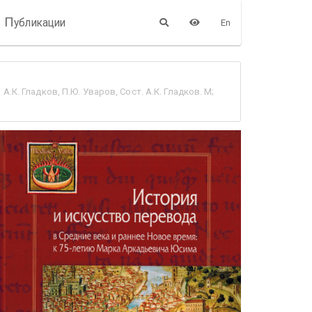
П
убликации
En
К. Гладков, П.Ю. Уваров, Сост. А.К. Гладков. М;