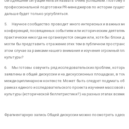
сегодняшней ситуации нельзя назвать очень успешным. Поэтому пр
профессиональной подготовки PR-менеджеров по истории существу
дальше будет только усугубляться.
5. Научное сообщество проводит много интересных и важных меро
конференций, посвященных событиям или историческим деятелям. Н
практически никогда не организуются секции или, хотя бы блоки до
могли бы представить отражение этих тем в публичном пространстве
этом случае за рамками нашего внимания и изучения огромный плас
культуры?
6. Мы готовы озвучить ряд исследовательских проблем, которые
заявлены в общей дискуссии и на дискуссионных площадках, в том ч
междисциплинарном контексте. Может быть следует подумать об их
рамках единого исследовательского проекта изучения массовой и
культуры (исторической беллетристики?) на разных этапах всемир
Фрагментарную запись Общей дискуссии можно посмотреть здесь