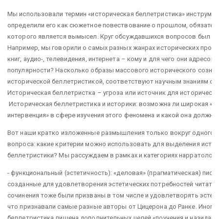
Мы использовали термин «историческая беллетристика» инструмен
определили его как сюжетное повествование о прошлом, обязате
которого является вымысел. Круг обсуждавшихся вопросов был д
Например, мы говорили о самых разных жанрах исторических произ
книг, аудио-, телевидения, интернета – кому и для чего они адресов
популярности? Насколько образы массового исторического созна
исторической беллетристикой, соответствуют научным знаниям о 
Историческая беллетристка – угроза или источник для историческо
Историческая беллетристика и историки: возможна ли широкая «
интервенция» в сфере изучения этого феномена и какой она должна
Вот наши кратко изложенные размышления только вокруг одного, 
вопроса: какие критерии можно использовать для выделения исто
беллетристики? Мы рассуждаем в рамках и категориях нарратологи
- функциональный (эстетичность): «деловая» (прагматическая) письм
созданные для удовлетворения эстетических потребностей читател
сочинения тоже были призваны в том числе и удовлетворять эстет
что признавали самые разные авторы от Цицерона до Ранке. Иногда
беллетристика лишена дополнительных целей «поучения и назидани