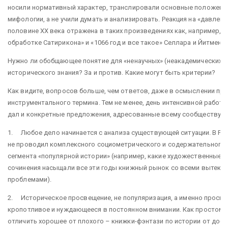
носили нормативный характер, транслировали основные положени
мифологии, а не учили думать и анализировать. Реакция на «давлени
половине XX века отражена в таких произведениях как, например, «
обработке Сатирикона» и «1066 год и все такое» Селлара и Йитмена.
Нужно ли обобщающее понятие для «ненаучных» (неакадемических)
исторического знания? За и против. Какие могут быть критерии?
Как видите, вопросов больше, чем ответов, даже в осмыслении пр
инструментального термина. Тем не менее, день интенсивной работы
дал и конкретные предложения, адресованные всему сообществу:
1. Любое дело начинается с анализа существующей ситуации. В Росс
не проводил комплексного социометрического и содержательного
сегмента «популярной истории» (например, какие художественные 
сочинения насыщали все эти годы книжный рынок со всеми вытек
проблемами).
2. Историческое просвещение, не популяризация, а именно просв
кропотливое и нуждающееся в постоянном внимании. Как простом
отличить хорошее от плохого – книжки-фэнтази по истории от доб