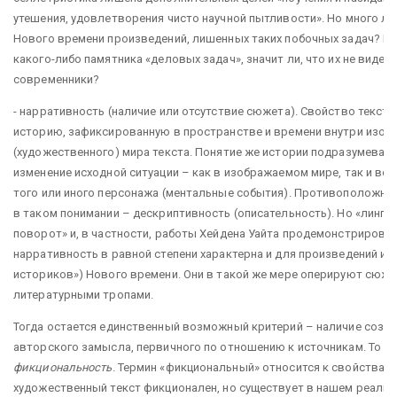
утешения, удовлетворения чисто научной пытливости». Но много ли 
Нового времени произведений, лишенных таких побочных задач? И 
какого-либо памятника «деловых задач», значит ли, что их не видел и
современники?
- нарративность (наличие или отсутствие сюжета). Свойство текста
историю, зафиксированную в пространстве и времени внутри изо
(художественного) мира текста. Понятие же истории подразумевает 
изменение исходной ситуации – как в изображаемом мире, так и во
того или иного персонажа (ментальные события). Противоположно
в таком понимании – дескриптивность (описательность). Но «лингв
поворот» и, в частности, работы Хейдена Уайта продемонстрировал
нарративность в равной степени характерна и для произведений ис
историков») Нового времени. Они в такой же мере оперируют сюже
литературными тропами.
Тогда остается единственный возможный критерий – наличие созн
авторского замысла, первичного по отношению к источникам. То ес
фикциональность
. Термин «фикциональный» относится к свойствам 
художественный текст фикционален, но существует в нашем реальн