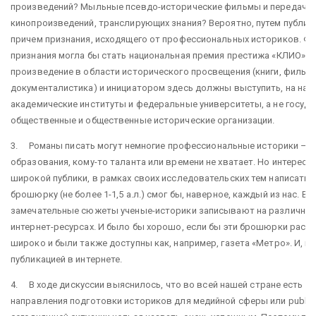
произведений? Мыльные псевдо-исторические фильмы и передачи 
кинопроизведений, транслирующих знания? Вероятно, путем публичн
причем признания, исходящего от профессиональных историков. Ф
признания могла бы стать национальная премия престижа «КЛИО» з
произведение в области исторического просвещения (книги, фильмы
документалистика) и инициатором здесь должны выступить, на наш
академические институты и федеральные университеты, а не госуд
общественные и общественные исторические организации.
3. Романы писать могут немногие профессиональные историки – к
образования, кому-то таланта или времени не хватает. Но интересно
широкой публики, в рамках своих исследовательских тем написать
брошюрку (не более 1-1,5 а.л.) смог бы, наверное, каждый из нас. Ве
замечательные сюжеты ученые-историки записывают на различных 
интернет-ресурсах. И было бы хорошо, если бы эти брошюрки расп
широко и были также доступны как, например, газета «Метро». И, ко
публикацией в интернете.
4. В ходе дискуссии выяснилось, что во всей нашей стране есть вс
направления подготовки историков для медийной сферы или public hi