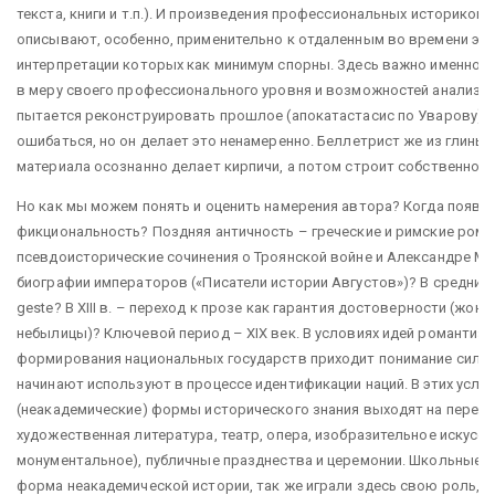
текста, книги и т.п.). И произведения профессиональных историков
описывают, особенно, применительно к отдаленным во времени эпох
интерпретации которых как минимум спорны. Здесь важно именно н
в меру своего профессионального уровня и возможностей анализир
пытается реконструировать прошлое (апокатастасис по Уварову). 
ошибаться, но он делает это ненамеренно. Беллетрист же из глины
материала осознанно делает кирпичи, а потом строит собственное 
Но как мы можем понять и оценить намерения автора? Когда появл
фикциональность? Поздняя античность – греческие и римские рома
псевдоисторические сочинения о Троянской войне и Александре М
биографии императоров («Писатели истории Августов»)? В средние 
geste? В XIII в. – переход к прозе как гарантия достоверности (жо
небылицы)? Ключевой период – XIX век. В условиях идей романтизм
формирования национальных государств приходит понимание силы 
начинают используют в процессе идентификации наций. В этих усло
(неакадемические) формы исторического знания выходят на передн
художественная литература, театр, опера, изобразительное искусст
монументальное), публичные празднества и церемонии. Школьные уч
форма неакадемической истории, так же играли здесь свою роль, т.