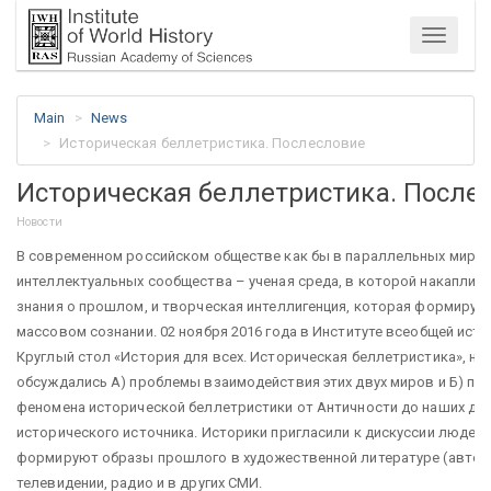
Menu
Main
News
Историческая беллетристика. Послесловие
Историческая беллетристика. После
Новости
В современном российском обществе как бы в параллельных мирах
интеллектуальных сообщества – ученая среда, в которой накаплив
знания о прошлом, и творческая интеллигенция, которая формируе
массовом сознании. 02 ноября 2016 года в Институте всеобщей ист
Круглый стол «История для всех. Историческая беллетристика», на
обсуждались А) проблемы взаимодействия этих двух миров и Б) п
феномена исторической беллетристики от Античности до наших дне
исторического источника. Историки пригласили к дискуссии людей
формируют образы прошлого в художественной литературе (авторо
телевидении, радио и в других СМИ.