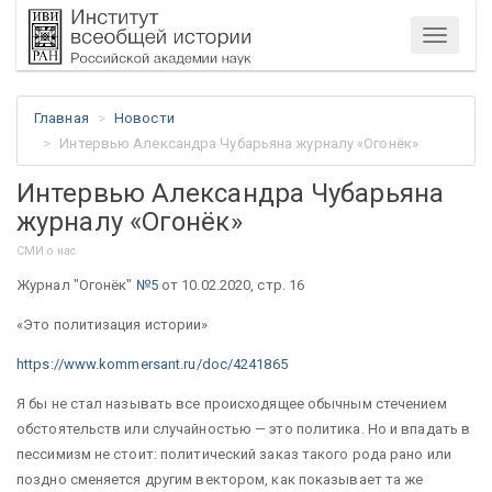
Меню
Главная
Новости
Интервью Александра Чубарьяна журналу «Огонёк»
Интервью Александра Чубарьяна
журналу «Огонёк»
СМИ о нас
Журнал "Огонёк"
№5
от 10.02.2020, стр. 16
«Это политизация истории»
https://www.kommersant.ru/doc/4241865
Я бы не стал называть все происходящее обычным стечением
обстоятельств или случайностью — это политика. Но и впадать в
пессимизм не стоит: политический заказ такого рода рано или
поздно сменяется другим вектором, как показывает та же