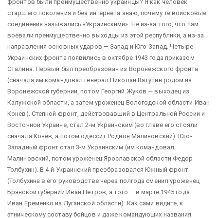
фронтов были преимущественно украинцы? Я как человек
старшего поколения и без интернета знаю, почему те войсковые
соединения назывались «Украинскими». Не из-за того, что там
воевали преимущественно выходцы из этой республики, а из-за
направления основных ударов — Запад и Юго-Запад. Четыре
Украинских фронта появились в октябре 1943 года приказом
Сталина. Первый был преобразован из Воронежского фронта
(сначала им командовал генерал Николай Ватутин родом из
Воронежской губернии, потом Георгий Жуков — выходец из
Калужской области, а затем уроженец Вологодской области Иван
Конев). Степной фронт, действовавший в Центральной России и
Восточной Украине, стал 2-м Украинским (во главе его стояли
сначала Конев, а потом одессит Родион Малиновский). Юго-
Западный фронт стал 3-м Украинским (им командовал
Малиновский, потом уроженец Ярославской области Федор
Толбухин). В 4-й Украинский преобразовался Южный фронт
(Толбухина в его руководстве через полгода сменил уроженец
Брянской губернии Иван Петров, а того — в марте 1945 года —
Иван Еременко из Луганской области). Как сами видите, к
этническому составу бойцов и даже командующих названия