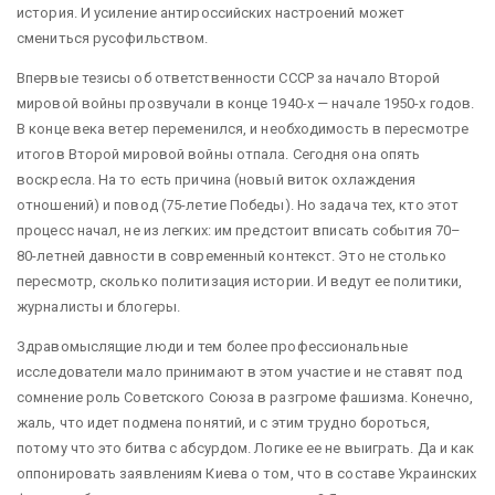
история. И усиление антироссийских настроений может
смениться русофильством.
Впервые тезисы об ответственности СССР за начало Второй
мировой войны прозвучали в конце 1940-х — начале 1950-х годов.
В конце века ветер переменился, и необходимость в пересмотре
итогов Второй мировой войны отпала. Сегодня она опять
воскресла. На то есть причина (новый виток охлаждения
отношений) и повод (75-летие Победы). Но задача тех, кто этот
процесс начал, не из легких: им предстоит вписать события 70–
80-летней давности в современный контекст. Это не столько
пересмотр, сколько политизация истории. И ведут ее политики,
журналисты и блогеры.
Здравомыслящие люди и тем более профессиональные
исследователи мало принимают в этом участие и не ставят под
сомнение роль Советского Союза в разгроме фашизма. Конечно,
жаль, что идет подмена понятий, и с этим трудно бороться,
потому что это битва с абсурдом. Логике ее не выиграть. Да и как
оппонировать заявлениям Киева о том, что в составе Украинских