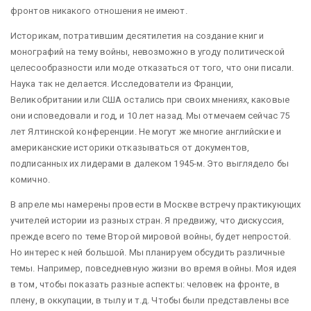
фронтов никакого отношения не имеют.
Историкам, потратившим десятилетия на создание книг и
монографий на тему войны, невозможно в угоду политической
целесообразности или моде отказаться от того, что они писали.
Наука так не делается. Исследователи из Франции,
Великобритании или США остались при своих мнениях, каковые
они исповедовали и год, и 10 лет назад. Мы отмечаем сейчас 75
лет Ялтинской конференции. Не могут же многие английские и
американские историки отказываться от документов,
подписанных их лидерами в далеком 1945-м. Это выглядело бы
комично.
В апреле мы намерены провести в Москве встречу практикующих
учителей истории из разных стран. Я предвижу, что дискуссия,
прежде всего по теме Второй мировой войны, будет непростой.
Но интерес к ней большой. Мы планируем обсудить различные
темы. Например, повседневную жизни во время войны. Моя идея
в том, чтобы показать разные аспекты: человек на фронте, в
плену, в оккупации, в тылу и т.д. Чтобы были представлены все