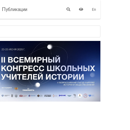
П
убликации
En