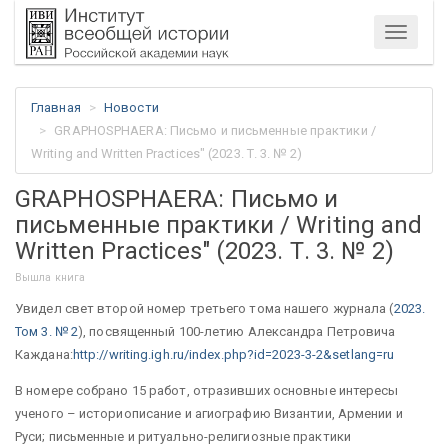
Меню
Главная
Новости
GRAPHOSPHAERA: Письмо и письменные практики /
Writing and Written Practices" (2023. Т. 3. № 2)
GRAPHOSPHAERA: Письмо и
письменные практики / Writing and
Written Practices" (2023. Т. 3. № 2)
Вышла книга
Увидел свет второй номер третьего тома нашего журнала (
2023.
Том 3. № 2
), посвященный 100-летию Александра Петровича
Каждана:
http://writing.igh.ru/index.php?id=2023-3-2&setlang=ru
В номере собрано 15 работ, отразивших основные интересы
ученого – историописание и агиографию Византии, Армении и
Руси; письменные и ритуально-религиозные практики