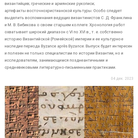
византийцев; греческие и армянские рукописи;
артефакты восточнохристианской культуры. Особо следует
выделить воспоминания ведущих византинистов С. Д. Франклина
и М. В. Бибикова о своем старшем коллеге. Хронология работ
охватывает широкий диапазон с VI по XVI в., т. е. собственно
историю Византийской (Ромейской) империи и ее культурное
наследие периода Byzance après Byzance. Выпуск будет интересен
и полезен не только специалистам по истории Византии, но и
исследователям, занимающимся позднеантичными и
средневековыми литературно-письменными практиками.
04 дек. 2023