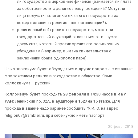
ли государство в церковные финансы (взимается ли плата
за собственность с религиозных учреждений? Могут ли
лица получать налоговые льготы от государства за
пожертвования в религиозные организации?);
религиозный нейтралитет государства; может ли
государственный служащий отказаться от выпуска
документа, который противоречит его религиозным
убеждениям (например, выдача свидетельства о
заключении брака однополой паре).
На коллоквиуме будут обсуждаться и другие вопросы, связанные
с положением религии в государстве и обществе. Язык
коллоквиума – русский.
Коллоквиум будет проходить
28 февраля
в
14:30
часов
в
ИВИ
РАН
: Ленинский пр. 32А, в
аудитории 1527
на 15 этаже. Для
прохода в здание надо заранее сообщить Ф. И. О. на адрес
religion07@rambler.ru, при себе нужно иметь паспорт.
20 февр. 2018