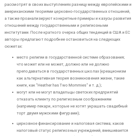
рассмотрят в своих выступлениях разницу между европейскими и
американскими теориями церковно-государственных отношений,
а также проанализируют конкретные примеры и казусы развития
отношений между государственными и религиозными
институтами. После краткого очерка общих тенденций в США и ЕС
авторы предлагают подробнее остановиться на следующих
сюжетах:
место религии в государственной системе образования;
что может или не может, должно или не должно
преподаваться в государственных школах (креационизм
как альтернативная теория возникновения жизни, такие
книги, как "Heather has Two Mommies" и т. д.);
могут или не могут владельцы светских предприятий
отказать клиенту по религиозным соображениям
(например пекари, которые не хотят украшать свадебный
торт двумя мужскими фигурами);
церковное финансирование и налоговая система; каков
налоговый статус религиозных учреждений, вмешивается