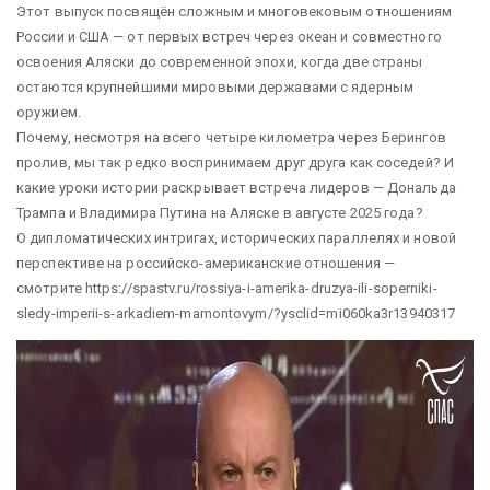
Этот выпуск посвящён сложным и многовековым отношениям
России и США — от первых встреч через океан и совместного
освоения Аляски до современной эпохи, когда две страны
остаются крупнейшими мировыми державами с ядерным
оружием.
Почему, несмотря на всего четыре километра через Берингов
пролив, мы так редко воспринимаем друг друга как соседей? И
какие уроки истории раскрывает встреча лидеров — Дональда
Трампа и Владимира Путина на Аляске в августе 2025 года?
О дипломатических интригах, исторических параллелях и новой
перспективе на российско-американские отношения —
смотрите https://spastv.ru/rossiya-i-amerika-druzya-ili-soperniki-
sledy-imperii-s-arkadiem-mamontovym/?ysclid=mi060ka3r13940317