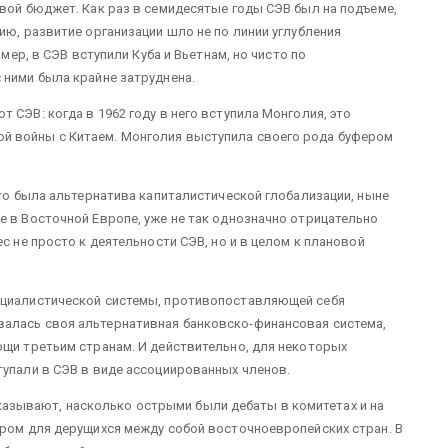
свой бюджет. Как раз в семидесятые годы СЭВ был на подъеме,
ию, развитие организации шло не по линии углубления
имер, в СЭВ вступили Куба и Вьетнам, но чисто по
 ними была крайне затруднена.
 СЭВ: когда в 1962 году в него вступила Монголия, это
й войны с Китаем. Монголия выступила своего рода буфером
это была альтернатива капиталистической глобализации, ныне
е в Восточной Европе, уже не так однозначно отрицательно
с не просто к деятельности СЭВ, но и в целом к плановой
оциалистической системы, противопоставляющей себя
алась своя альтернативная банковско-финансовая система,
ощи третьим странам. И действительно, для некоторых
тупали в СЭВ в виде ассоциированных членов.
зывают, насколько острыми были дебаты в комитетах и на
тром для дерущихся между собой восточноевропейских стран. В