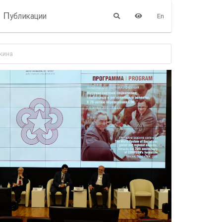
П
убликации
En
кина