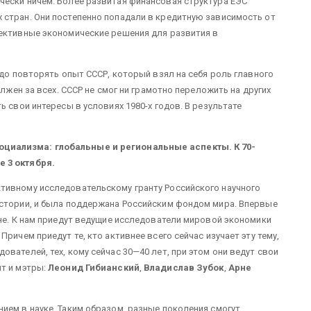
чески ничем. Более развитая финансовая структура ЕЭС
 стран. Они постепенно попадали в кредитную зависимость от
фективные экономические решения для развития в
адо повторять опыт СССР, который взял на себя роль главного
олжен за всех. СССР не смог ни грамотно переложить на других
ь свои интересы в условиях 1980-х годов. В результате
циализма: глобальные и региональные аспекты. К 70-
 3 октября.
тивному исследовательскому гранту Российского научного
истории, и была поддержана Российским фондом мира. Впервые
вне. К нам приедут ведущие исследователи мировой экономики
ричем приедут те, кто активнее всего сейчас изучает эту тему,
вателей, тех, кому сейчас 30—40 лет, при этом они ведут свои
т и мэтры:
Леонид Гибианский
,
Владислав Зубок
,
Арне
ием в науке. Таким образом, разные поколения смогут