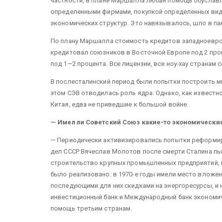
частности, в плане Маршалла любая помощь обуславл
определенными фирмами, покупкой определенных вид
экономических структур. Это навязывалось, шло в па
По плану Маршалла стоимость кредитов западноевроп
кредитовал союзников в Восточной Европе под 2 про
под 1—2 процента. Все лицензии, все ноу-хау странам
В послесталинский период были попытки построить м
этом СЭВ отводилась роль ядра. Однако, как известн
Китая, едва не приведшие к большой войне.
— Имел ли Советский Союз какие-то экономические
— Периодически активизировались попытки реформиро
дел СССР Вячеслав Молотов после смерти Сталина п
строительство крупных промышленных предприятий, в 
было реализовано: в 1970-е годы имели место вложе
последующими для них скидками на энергоресурсы, и
инвестиционный банк и Международный банк экономич
помощь третьим странам.