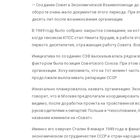
— Создание Совета Экономической Взаимопомощи до с
обороте очень мало документов этого периода. При эт
десять лет после возникновения организации.
В 1949 году было собрано закрытое совещание, на кот
когда генсеком КПСС стал Никита Хрущев, в работе эт
первого десятилетия, отражающих работу Совета. Все
Инициатива по созданию СЭВ высказывалась рядом в
фактором была позиция Советского Союза. При этом 
организации. Хочу напомнить, что на тот момент часть
продолжали выплачивать репарации СССР.
Изначально планировалось назвать организацию Экон
говорит, что в Москве предполагали координировать 
видимо, после доработки проекта на тройственной в
руководителями компартий Польши и Чехословакии, п
название изменили на «Совет».
Именно его озвучил Сталин 8 января 1949 года в фин
экономическом сотрудничестве СССР и стран народной