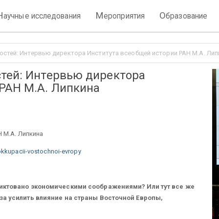
Н
М
О
аучные исследования
ероприятия
бразование
остей: Интервью директора Института всеобщей истории РАН М.А. Лип
стей: Интервью директора
РАН М.А. Липкина
 М.А. Липкина
-okkupacii-vostochnoi-evropy
иктовано экономическими соображениями? Или тут все же
за усилить влияние на страны Восточной Европы,