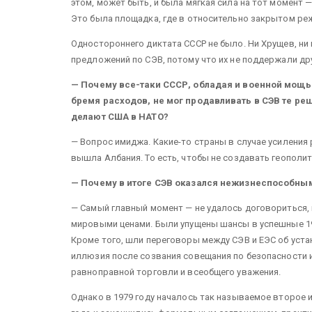
этом, может быть, и была мягкая сила на тот момент 
Это была площадка, где в относительно закрытом ре
Одностороннего диктата СССР не было. Ни Хрущев, ни
предложений по СЭВ, потому что их не поддержали др
— Почему все-таки СССР, обладая и военной мощью
бремя расходов, не мог продавливать в СЭВ те ре
делают США в НАТО?
— Вопрос имиджа. Какие-то страны в случае усиления
вышла Албания. То есть, чтобы не создавать геополи
— Почему в итоге СЭВ оказался нежизнеспособным
— Самый главный момент — не удалось договориться, 
мировыми ценами. Были упущены шансы в успешные 19
Кроме того, шли переговоры между СЭВ и ЕЭС об уст
иллюзия после созвания совещания по безопасности и
равноправной торговли и всеобщего уважения.
Однако в 1979 году началось так называемое второе 