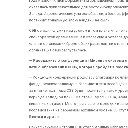
года и закончились формальным соглашением, практи
оказалась привлекательнее для восточноевропейских
Запада. Идеологические узы ослабевали, а более эф
постиндустриальную эпоху найдены не были.
СЭВ сегодня служит нам уроком в том плане, что не н
спонсора этой организации, а в итоге еще и остался д
членов организации бремя общих расходов, ни отстоят
организация самораспустилась.
— Расскажите о конференции «Мировая система со
летию образования СЭВ», которая пройдет в Москве
— Концепция конференции родилась благодаря коллек
фонда, реализованному на базе Института всеобщей 
за многие годы тема СЭВ будет поднята на таком уро
периода Холодной войны из стран Европы, США, Азии. П
пишет и выступает. Много приглашено молодых исследо
исследования на серьезном архивном уровне. Выступя
Вестад
и другие.
Сейчас изучение истории СЭВ стало модным направлен