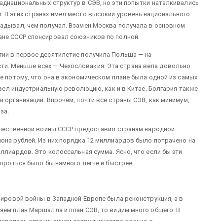
аднациональных структур в СЭВ, но эти попытки наталкивались
 В этих странах имел место высокий уровень национального
ладывал, чем получал. Взамен Москва получала в основном
ане СССР спонсировал союзников по полной.
тии в первое десятилетие получила Польша — на
и. Меньше всех — Чехословакия. Эта страна вела довольно
е потому, что она в экономическом плане была одной из самых
ровел индустриальную революцию, как и в Китае. Болгария также
 организации. Впрочем, почти все страны СЭВ, как минимум,
юза.
течественной войны СССР предоставил странам народной
она рублей. Из них порядка 12 миллиардов было потрачено на
ллиардов. Это колоссальная сумма. Ясно, что если бы эти
бороться было бы намного легче и быстрее.
мировой войны в Западной Европе была реконструкция, а в
яем план Маршалла и план СЭВ, то видим много общего. В