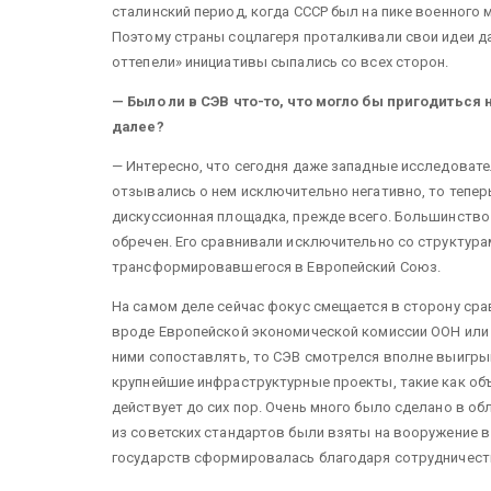
сталинский период, когда СССР был на пике военного
Поэтому страны соцлагеря проталкивали свои идеи д
оттепели» инициативы сыпались со всех сторон.
— Было ли в СЭВ что-то, что могло бы пригодиться 
далее?
— Интересно, что сегодня даже западные исследовате
отзывались о нем исключительно негативно, то теперь
дискуссионная площадка, прежде всего. Большинство 
обречен. Его сравнивали исключительно со структура
трансформировавшегося в Европейский Союз.
На самом деле сейчас фокус смещается в сторону сра
вроде Европейской экономической комиссии ООН или 
ними сопоставлять, то СЭВ смотрелся вполне выигры
крупнейшие инфраструктурные проекты, такие как об
действует до сих пор. Очень много было сделано в о
из советских стандартов были взяты на вооружение в
государств сформировалась благодаря сотрудничест