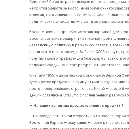
Советский Союз не раз поднимал вопрос о введении н
на противодействие восточноевропейских государств.
эгоизма, хотя изначально Советский Союз больше вк
политические дивиденды — а вот в экономическом пл
Больше всех из европейских стран народной демокра
восстановление предприятий тяжелой промышленност
независимую политику в рамках соцлагеря, в том числ
развитых. А вот, скажем, в Албании СССР, по сути, п
получила много преференций благодаря участию в этой
получали скидки на энергоресурсы от Советского Со
К началу 1955 года за период с окончания Великой О
демократии кредитов на сумму 21 миллиард 773 милли
восточноевропейские страны, а на Китай — около 6 ми
деньги остались в СССР, то с послевоенной разрухой 
— На каких условиях предоставлялись кредиты?
— На Западе есть такой стереотип, что после Второй 
Восточной Европе — оккупация. Но если мы сопоставл