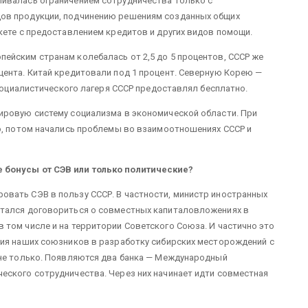
ивалась ограничением сотрудничества только с
ов продукции, подчинению решениям созданных общих
кете с предоставлением кредитов и других видов помощи.
ейским странам колебалась от 2,5 до 5 процентов, СССР же
цента. Китай кредитовали под 1 процент. Северную Корею —
 социалистического лагеря СССР предоставлял бесплатно.
ировую систему социализма в экономической области. При
о, потом начались проблемы во взаимоотношениях СССР и
 бонусы от СЭВ или только политические?
вать СЭВ в пользу СССР. В частности, министр иностранных
ытался договориться о совместных капиталовложениях в
том числе и на территории Советского Союза. И частично это
ния наших союзников в разработку сибирских месторождений с
 не только. Появляются два банка — Международный
еского сотрудничества. Через них начинает идти совместная