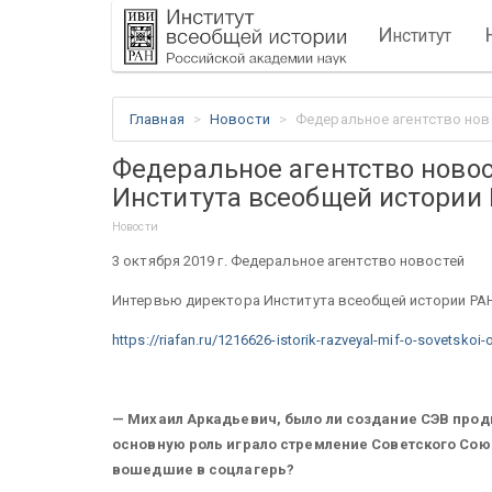
И
нститут
Главная
Новости
Федеральное агентство нов
Федеральное агентство ново
Института всеобщей истории 
Новости
3 октября 2019 г. Федеральное агентство новостей
Интервью директора Института всеобщей истории РАН
https://riafan.ru/1216626-istorik-razveyal-mif-o-sovetskoi
— Михаил Аркадьевич, было ли создание СЭВ прод
основную роль играло стремление Советского Сою
вошедшие в соцлагерь?