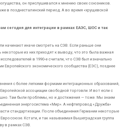
 могущества, он прислушивался к мнению своих союзников.
аже в позднесталинский период. А во время «хрущевской
нам сегодня для интеграции в рамках ЕАЭС, ШОС и так
ли начинают иначе смотреть на СЭВ. Если раньше они
 некоторые из них приходят к выводу, что это была важная
исследователей в 1990-е считали, что СЭВ был изначально
ми Европейского экономического сообщества (ЕЭС), позднее
внения с более легкими формами интеграционных образований,
Европейской ассоциации свободной торговли. И вот если с
шно. Там были проблемы, но и достижения — тоже. Мы знаем
ъединенная энергосистема «Мир». А нефтепровод «Дружба»
бласти стандартизации. После объединения Германии некоторые
 Евросоюзе. Кстати, и так называемая Вышеградская группа
ву в рамках СЭВ.