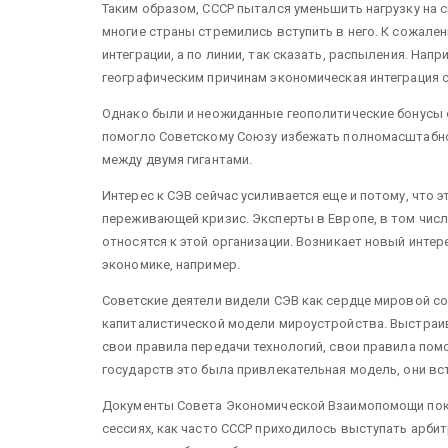
Таким образом, СССР пытался уменьшить нагрузку на 
многие страны стремились вступить в него. К сожален
интеграции, а по линии, так сказать, распыления. Напр
географическим причинам экономическая интеграция с
Однако были и неожиданные геополитические бонусы от
помогло Советскому Союзу избежать полномасштабно
между двумя гигантами.
Интерес к СЭВ сейчас усиливается еще и потому, что 
переживающей кризис. Эксперты в Европе, в том числ
относятся к этой организации. Возникает новый интере
экономике, например.
Советские деятели видели СЭВ как сердце мировой с
капиталистической модели мироустройства. Выстраив
свои правила передачи технологий, свои правила пом
государств это была привлекательная модель, они вс
Документы Совета Экономической Взаимопомощи пока
сессиях, как часто СССР приходилось выступать арби