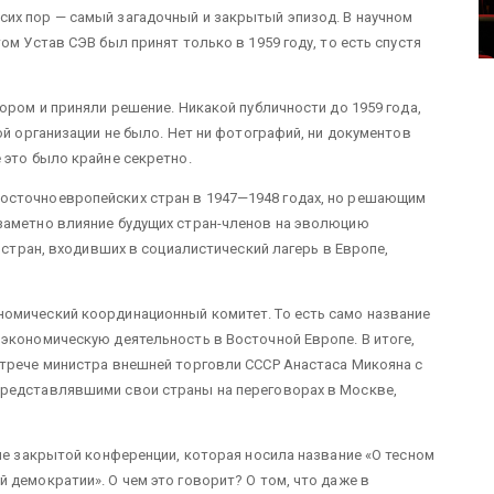
их пор — самый загадочный и закрытый эпизод. В научном
ом Устав СЭВ был принят только в 1959 году, то есть спустя
ором и приняли решение. Никакой публичности до 1959 года,
ой организации не было. Нет ни фотографий, ни документов
 это было крайне секретно.
осточноевропейских стран в 1947—1948 годах, но решающим
заметно влияние будущих стран-членов на эволюцию
 стран, входивших в социалистический лагерь в Европе,
омический координационный комитет. То есть само название
экономическую деятельность в Восточной Европе. В итоге,
стрече министра внешней торговли СССР Анастаса Микояна с
редставлявшими свои страны на переговорах в Москве,
але закрытой конференции, которая носила название «О тесном
 демократии». О чем это говорит? О том, что даже в