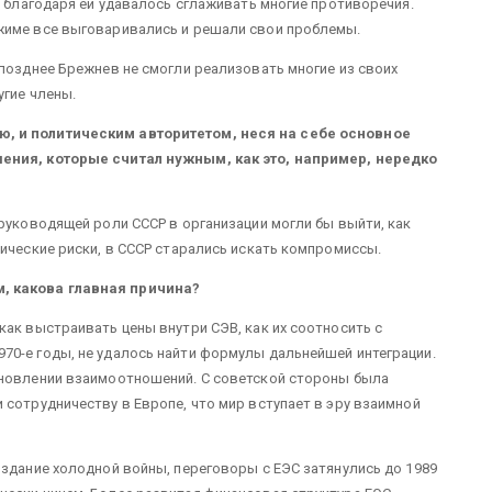
— благодаря ей удавалось сглаживать многие противоречия.
жиме все выговаривались и решали свои проблемы.
 позднее Брежнев не смогли реализовать многие из своих
угие члены.
, и политическим авторитетом, неся на себе основное
шения, которые считал нужным, как это, например, нередко
 руководящей роли СССР в организации могли бы выйти, как
тические риски, в СССР старались искать компромиссы.
, какова главная причина?
как выстраивать цены внутри СЭВ, как их соотносить с
70-е годы, не удалось найти формулы дальнейшей интеграции.
ановлении взаимоотношений. С советской стороны была
 сотрудничеству в Европе, что мир вступает в эру взаимной
издание холодной войны, переговоры с ЕЭС затянулись до 1989