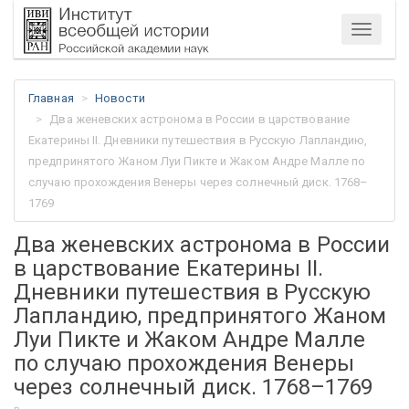
Меню
Главная
Новости
Два женевских астронома в России в царствование
Екатерины II. Дневники путешествия в Русскую Лапландию,
предпринятого Жаном Луи Пикте и Жаком Андре Малле по
случаю прохождения Венеры через солнечный диск. 1768–
1769
Два женевских астронома в России
в царствование Екатерины II.
Дневники путешествия в Русскую
Лапландию, предпринятого Жаном
Луи Пикте и Жаком Андре Малле
по случаю прохождения Венеры
через солнечный диск. 1768–1769