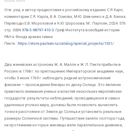
Вышла книга
Отв. ред. и автор предисловия к российскому изданию С.Я Карп,
комментарии С.Я. Карпа, В.А. Сомова, М.Ю. Шевченко и Д.А. Баюка.
Переводы Е.В. Морозовой и К.Ю. Шорохова. М.: Паулсен, 2024. 576
стр. ISBN
978-5-98797-410-0
. Гриф Института всеобщей истории
РАН и Фонда архива семьи
Пикте.
https://store.paulsen.ru/catalog/special_projects/1531/
Два женевских астронома Ж. А. Малле и Ж. Л. Пикте прибыли в
Россию в 1768 г. по приглашению Императорской академии наук,
чтобы 3 июня 1769 г. наблюдать редкий астрономический
феномен — прохождение Венеры по диску Солнца. Это явление
привлекло внимание ученых и властей нескольких европейских
государств: результаты наблюдений, проводившихся в самых
удаленных уголках мира, должны были позволить вычислить
точное расстояние от Земли до Солнца и установить реальные
размеры Солнечной системы. Путешествие заняло полтора года,
на протяжении которых женевцы вели параллельные дневники,