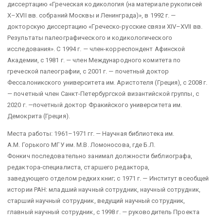
диссертацию «Греческая кодикология (на материале рукописей
X–XVII вв. собраний Москвы и Ленинграда)», в 1992 г. —
докторскую диссертацию «Греческо-русские связи XIV–XVII вв.
Результаты палеографического и кодикологического
исследования». С 1994 г. — член-корреспондент Афинской
Академии, с 1981 г. — член Международного комитета по
греческой палеографии, с 2001 г. — почетный доктор
Фессалоникского университета им. Аристотеля (Греция), с 2008 г.
— почетный член Санкт-Петербургской византийской группы, с
2020 г. —почетный доктор Фракийского университета им.
Демокрита (Греция).
Места работы: 1961–1971 гг. — Научная библиотека им.
А.М. Горького МГУ им. М.В. Ломоносова, где Б.Л.
Фонкич последовательно занимал должности библиографа,
редактора-специалиста, старшего редактора,
заведующего отделом редких книг; с 1971 г. — Институт всеобщей
истории РАН: младший научный сотрудник, научный сотрудник,
старший научный сотрудник, ведущий научный сотрудник,
главный научный сотрудник, с 1998 г. — руководитель Проекта