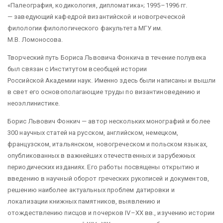
«Палеография, кодикология, дипломатика»; 1995–1996 гг.
— заведующий кафедрой византийской и новогреческой
филологии филологического факультета МГУ им.
М.В. Ломоносова.
Творческий путь Бориса Львовича Фонкича в течение полувека
был связан с Институтом всеобщей истории
Российской Академии наук. Именно здесь были написаны и вышли
в свет его основополагающие труды по византиноведению и
неоэллинистике.
Борис Львович Фонкич — автор нескольких монографий и более
300 научных статей на русском, английском, немецком,
французском, итальянском, новогреческом и польском языках,
опубликованных в важнейших отечественных и зарубежных
периодических изданиях. Его работы посвящены открытию и
введению в научный оборот греческих рукописей и документов,
решению наиболее актуальных проблем датировки и
локализации книжных памятников, выявлению и
отождествлению писцов и почерков IV–XX вв., изучению истории