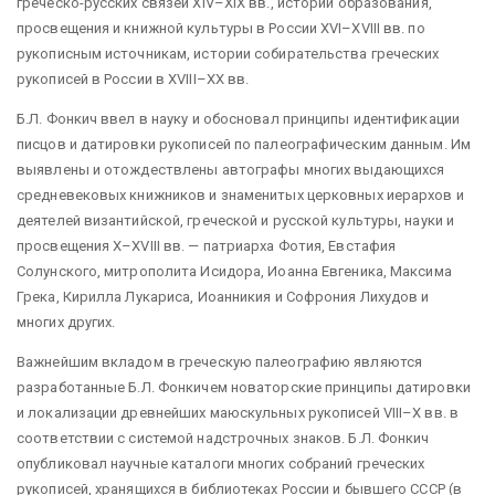
греческо-русских связей XIV–XIX вв., истории образования,
просвещения и книжной культуры в России XVI–XVIII вв. по
рукописным источникам, истории собирательства греческих
рукописей в России в XVIII–XX вв.
Б.Л. Фонкич ввел в науку и обосновал принципы идентификации
писцов и датировки рукописей по палеографическим данным. Им
выявлены и отождествлены автографы многих выдающихся
средневековых книжников и знаменитых церковных иерархов и
деятелей византийской, греческой и русской культуры, науки и
просвещения X–XVIII вв. — патриарха Фотия, Евстафия
Солунского, митрополита Исидора, Иоанна Евгеника, Максима
Грека, Кирилла Лукариса, Иоанникия и Софрония Лихудов и
многих других.
Важнейшим вкладом в греческую палеографию являются
разработанные Б.Л. Фонкичем новаторские принципы датировки
и локализации древнейших маюскульных рукописей VIII–X вв. в
соответствии с системой надстрочных знаков. Б.Л. Фонкич
опубликовал научные каталоги многих собраний греческих
рукописей, хранящихся в библиотеках России и бывшего СССР (в