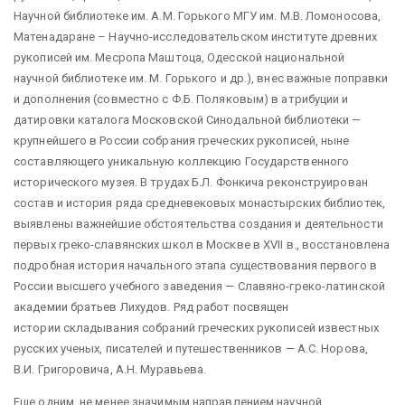
Научной библиотеке им. А.М. Горького МГУ им. М.В. Ломоносова,
Матенадаране – Научно-исследовательском институте древних
рукописей им. Месропа Маштоца, Одесской национальной
научной библиотеке им. М. Горького и др.), внес важные поправки
и дополнения (совместно с Ф.Б. Поляковым) в атрибуции и
датировки каталога Московской Синодальной библиотеки —
крупнейшего в России собрания греческих рукописей, ныне
составляющего уникальную коллекцию Государственного
исторического музея. В трудах Б.Л. Фонкича реконструирован
состав и история ряда средневековых монастырских библиотек,
выявлены важнейшие обстоятельства создания и деятельности
первых греко-славянских школ в Москве в XVII в., восстановлена
подробная история начального этапа существования первого в
России высшего учебного заведения — Славяно-греко-латинской
академии братьев Лихудов. Ряд работ посвящен
истории складывания собраний греческих рукописей известных
русских ученых, писателей и путешественников — А.С. Норова,
В.И. Григоровича, А.Н. Муравьева.
Еще одним, не менее значимым направлением научной