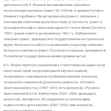
деятельности Б.Л. Фонкича быловыявление, изучение и
каталогизация греческих грамот XV–XVIII вв. в архивах России и
ближнего зарубежья. Им датирован ряд грамот, связанных с
ключевыми событиями русской истории, в частности, грамота
патриарха Иоасафа о признании царского титула Ивана Грозного
1560 г. (ранее грамота датировалась 1561 г.), опубликовано
описание грамот, хранящихся в Государственном историческом
музее, была начата работа по выявлению и научному описанию
большого комплекса грамот Посольского приказа, хранящихся в
Российском государственном архиве древних актов.
Б.Л. Фонкич являлся основателем и ответственным редактором
нескольких серий продолжающихся научных изданий,
посвященных современным проблемам изучения греческой,
латинской и славянской рукописной книжности: «Россия и
Христианский Восток» (1997–2015, пять выпусков); «Россия и
Христианский Восток. Библиотека» (2001–2020, двенадцать
выпусков); «Монфокон. Исследования по палеографии,
кодикологии и дипломатике» (2007–2020, семь выпусков,
восьмой готовится к изданию).