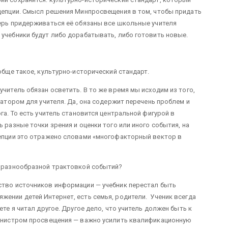
нцепции. Смысл решения Минпросвещения в том, чтобы придать
перь придерживаться её обязаны все школьные учителя
 учебники будут либо дорабатывать, либо готовить новые.
ообще такое, культурно-исторический стандарт.
учитель обязан осветить. В то же время мы исходим из того,
игатором для учителя. Да, она содержит перечень проблем и
га. То есть учитель становится центральной фигурой в
 разные точки зрения и оценки того или иного события, на
цепции это отражено словами «многофакторный вектор в
м разнообразной трактовкой событий?
ство источников информации — учебник перестал быть
жении детей Интернет, есть семья, родители. Ученик всегда
ете я читал другое. Другое дело, что учитель должен быть к
 министром просвещения — важно усилить квалификационную