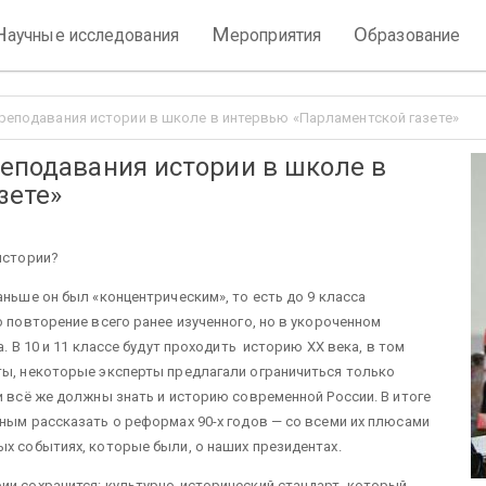
Н
М
О
аучные исследования
ероприятия
бразование
преподавания истории в школе в интервью «Парламентской газете»
реподавания истории в школе в
зете»
истории?
аньше он был «концентрическим», то есть до 9 класса
о повторение всего ранее изученного, но в укороченном
а. В 10 и 11 классе будут проходить историю XX века, в том
ты, некоторые эксперты предлагали ограничиться только
и всё же должны знать и историю современной России. В итоге
жным рассказать о реформах 90-х годов — со всеми их плюсами
ых событиях, которые были, о наших президентах.
ии сохранится: культурно-исторический стандарт, который