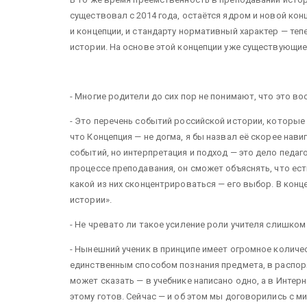
существовал с 2014 года, остаётся ядром и новой ко
и концепции, и стандарту нормативный характер — те
истории. На основе этой концепции уже существующие
- Многие родители до сих пор не понимают, что это в
- Это перечень событий российской истории, которые 
что Концепция — не догма, я бы назвал её скорее нав
событий, но интерпретация и подход — это дело педаго
процессе преподавания, он сможет объяснять, что есть
какой из них сконцентрироваться — его выбор. В кон
истории».
- Не чревато ли такое усиление роли учителя слишко
- Нынешний ученик в принципе имеет огромное количе
единственным способом познания предмета, в распоря
может сказать — в учебнике написано одно, а в Интерн
этому готов. Сейчас — и об этом мы договорились с