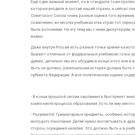
Ещё один важный момент, он в стандарте тоже пропис
которые входили в состав нашей страны, а сейчас он
Советского Союза очень разные оценки того времени, 
сожалению, во многих учебниках этих стран тот перио
были колониями. На эту тему мы с ними дискутируем, 
важно.
Даже внутри России есть разные точки зрения на ист
бывают отличные от федеральных учебников точки зр
думаю, детально мы его обсудим в конце этого или в 
быть не должно, региональная история должна быть 
субъекта Федерации. А все политические оценки соде
- В конце прошлой сессии парламента был принят вне
компоненте процесса образования. Есть ли ему место 
- Разумеется. Гуманитарные предметы, особенно исто
молодого поколения. Детей нужно воспитывать в духе
сторон, осуждения насилия. Это должно быть и в учебн