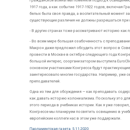
Гражданской войны мы поменяли подход к освещению 
1917 года, а как событие 1917-1922 годов, включая Гра
белых была своя правда, а воспитательный момент з
существующие различия не должны разрешаться при по
- В других странах тоже рассматривают историю как 
- Во всем мире большая озабоченность с преподаван
Макрон даже предложил обсудить этот вопрос в Сове
провести в Москве в октябре следующего года Конгре
большой интерес, соорганизатором выступила EuroClio
основном участниками Конгресса будут практикующие 
заинтересовало многие государства. Например, уже с
преподавателей.
Одна из тем для обсуждения — как преподавать содер
как давать историю колониализма. Поскольку это для
этого периода в учебниках истории. Как я уже говорил
Конгрессе мы планируем посвятить освещению в учеб
европейские коллеги нас в этом уже поддержали.
Парламентская газета. 5.11.2020