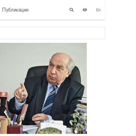
П
убликации
En