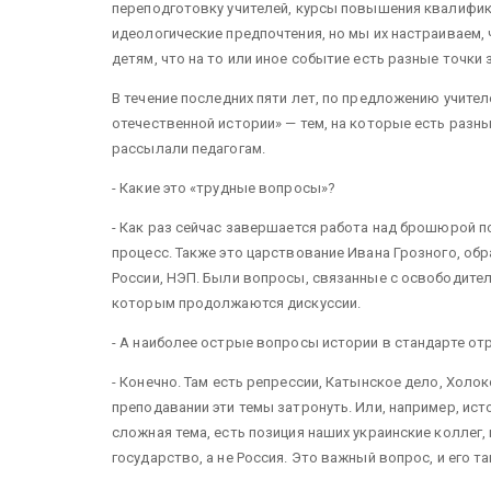
переподготовку учителей, курсы повышения квалифик
идеологические предпочтения, но мы их настраиваем,
детям, что на то или иное событие есть разные точки 
В течение последних пяти лет, по предложению учит
отечественной истории» — тем, на которые есть разн
рассылали педагогам.
- Какие это «трудные вопросы»?
- Как раз сейчас завершается работа над брошюрой 
процесс. Также это царствование Ивана Грозного, об
России, НЭП. Были вопросы, связанные с освободитель
которым продолжаются дискуссии.
- А наиболее острые вопросы истории в стандарте о
- Конечно. Там есть репрессии, Катынское дело, Холок
преподавании эти темы затронуть. Или, например, ис
сложная тема, есть позиция наших украинские коллег,
государство, а не Россия. Это важный вопрос, и его т