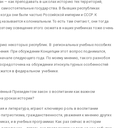
ан — как преподавать в школах историю тех территорий,
и самостоятельные государства. В бывших республиках
когда они были частью Российской империи и СССР. К
д называется колониальным. То есть там считают, они тогда
поэтому освещение этого сюжета в наших учебниках тоже очень
орию некоторых республик. В региональных учебных пособиях
ения. При обсуждении Концепции этот вопрос поднимался,
вначале следующего года. По моему мнению, такого разнобоя
сосредоточена на обсуждении этнокультурных особенностей
ржатся в федеральном учебнике.
сённый Президентом закон о воспитании как важном
на уроках истории?
рия и литература, играют ключевую роль в воспитании
 патриотизма, гражданственности, уважения к мнению других
иках, и в учебных программах. Как раз сейчас в истории