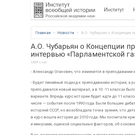
И
нститут
Главная
Новости
А.О. Чубарьян о Концепции 
А.О. Чубарьян о Концепции п
интервью «Парламентской га
СМИ о нас
- Александр Оганович, что изменится в преподавании 
- Будет линейный подход к преподаванию истории, а р
преподавался новый материал, а в 10 -11 классах был
варианте. Впредь курс истории будет идти до 11 класс
числе — события после 1990 года. Были большие деба
историей СССР, но возобладала точка зрения, что дет
в курс вошла история до 2010 года. Мы посчитали ну
и минусами, оценкой социальных факторов, об основн
В то же время преемственность в преподавании истор