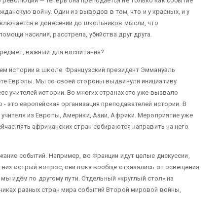
революции — теперь она преподается не только как событие
жданскую войну. Один из выводов в том, что и у красных, и у
аключается в донесении до школьников мысли, что
мощи насилия, расстрела, убийства друг друга.
предмет, важный для воспитания?
ием истории в школе. Французский президент Эммануэль
те Европы. Мы со своей стороны выдвинули инициативу
сс учителей истории. Во многих странах это уже вызвало
 - это европейская организация преподавателей истории. В
учителя из Европы, Америки, Азии, Африки. Мероприятие уже
ейчас пять африканских стран собираются направить на него
жание событий. Например, во Франции идут целые дискуссии,
 них острый вопрос, они пока вообще отказались от освещения
, мы идём по другому пути. Отдельный «круглый стол» на
никах разных стран мира событий Второй мировой войны,