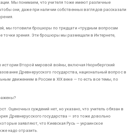
ации. Мы понимаем, что учителя тоже имеют различные
 чтобы они, даже при наличии собственных взглядов рассказали
зрения.
елей, мы готовили брошюры по тридцати «трудным вопросам
ые точки зрения. Эти брошюры мы размещали в Интернете,
по истории Второй мировой войны, включая Нюрнбергский
разование Древнерусского государства, национальный вопрос в
ным движением в России в XIX веке — то есть все темы, по
тражены?
ост. Оценочных суждений нет, но указано, что учитель обязан в
тория Древнерусского государства — это тоже довольно
 которые заявляют, что Киевская Русь — украинское
акже надо отразить.