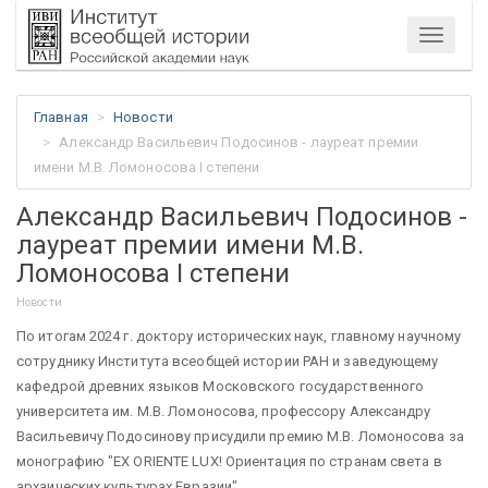
Меню
Главная
Новости
Александр Васильевич Подосинов - лауреат премии
имени М.В. Ломоносова I степени
Александр Васильевич Подосинов -
лауреат премии имени М.В.
Ломоносова I степени
Новости
По итогам 2024 г. доктору исторических наук, главному научному
сотруднику Института всеобщей истории РАН и заведующему
кафедрой древних языков Московского государственного
университета им. М.В. Ломоносова, профессору Александру
Васильевичу Подосинову присудили премию М.В. Ломоносова за
монографию "EX ORIENTE LUX! Ориентация по странам света в
архаических культурах Евразии".