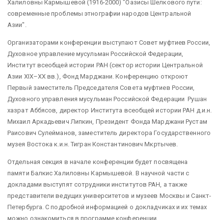
Халиловны Кармышевой (1916-2000) "Оазисы Шелкового пути:
современные проблемы этнографии народов Центральной
Азии".
Организаторами конференции выступают Совет муфтиев России,
Духовное управление мусульман Российской Федерации,
Институт всеобщей истории РАН (сектор истории Центральной
Азии XIX–XX вв.), Фонд Марджани. Конференцию откроют
Первый заместитель Председателя Совета муфтиев России,
Духовного управления мусульман Российской Федерации Рушан
хазрат Аббясов, директор Института всеобщей истории РАН д.и.н.
Михаил Аркадьевич Липкин, Президент Фонда Марджани Рустам
Раисович Сулейманов, заместитель директора Государственного
музея Востока к.и.н. Тигран Константинович Мкртычев.
Отдельная секция в начале конференции будет посвящена
памяти Балкис Халиловны Кармышевой. В научной части с
докладами выступят сотрудники институтов РАН, а также
представители ведущих университетов и музеев Москвы и Санкт-
Петербурга. С подробной информацией о докладчиках и их темах
можно ознакомиться в программе конференции.