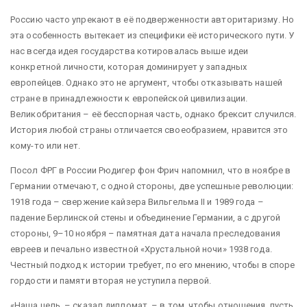
Россию часто упрекают в её подверженности авторитаризму. Но
эта особенность вытекает из специфики её исторического пути. У
нас всегда идея государства котировалась выше идеи
конкретной личности, которая доминирует у западных
европейцев. Однако это не аргумент, чтобы отказывать нашей
стране в принадлежности к европейской цивилизации.
Великобритания – её бесспорная часть, однако брексит случился.
История любой страны отличается своеобразием, нравится это
кому-то или нет.
Посол ФРГ в России Рюдигер фон Фрич напомнил, что в ноябре в
Германии отмечают, с одной стороны, две успешные революции:
1918 года – свержение кайзера Вильгельма II и 1989 года –
падение Берлинской стены и объединение Германии, а с другой
стороны, 9–10 ноября – памятная дата начала преследования
евреев и печально известной «Хрустальной ночи» 1938 года.
Честный подход к истории требует, по его мнению, чтобы в споре
гордости и памяти вторая не уступила первой.
«Наша цель, – сказал дипломат, – в том, чтобы отношения, пусть