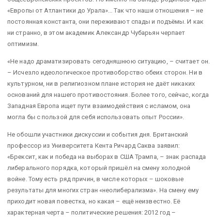
«Европы от Атлантики до Урала»... Так что наши отношения – не
постоянная константа, они переживают спады и подъёмы. И как
ни странно, в этом академик Александр Чубарьян черпает
оптимизм.
«Не надо драматизировать сегодняшнюю ситуацию, – считает он.
– Исчезло идеологическое противоборство обеих сторон. Ни в
культурном, ни в религиозном плане история не даёт никаких
оснований для нашего противостояния. Более того, сейчас, когда
Западная Европа ищет пути взаимодействия с исламом, она
могла бы с пользой для себя использовать опыт России».
Не обошли участники дискуссии и события дня. Британский
профессор из Университета Кента Ричард Саква заявил:
«Брексит, как и победа на выборах в США Трампа, – знак распада
либерального порядка, который пришёл на смену холодной
войне. Тому есть ряд причин, в числе которых – шоковые
результаты для многих стран «неолиберализма». На смену ему
приходит новая повестка, но какая – ещё неизвестно. Её
характерная черта – политические решения: 2012 год –