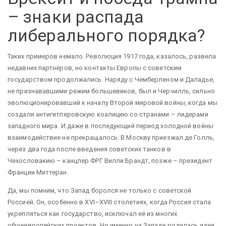
– знаки распада
либерального порядка?
Таких примеров немало. Революция 1917 года, казалось, развела
недавних партнёров, но контакты Европы с советским
государством продолжались. Наряду с Чемберленом и Даладье,
не признававшими режим большевиков, был и Черчилль, сильно
эволюционировавший к началу Второй мировой войны, когда мы
создали антигитлеровскую коалицию со странами – лидерами
западного мира. И даже в последующий период холодной войны
взаимодействие не прекращалось. В Москву приезжал де Голль,
через два года после введения советских танков в
Чехословакию – канцлер ФРГ Вилли Брандт, позже – президент
Франции Миттеран.
Да, мы помним, что Запад боролся не только с советской
Россией. Он, особенно в XVI–XVIII столетиях, когда Россия стала
укрепляться как государство, исключал её из многих
общеевропейских проектов. Но именно на Западе родилась идея