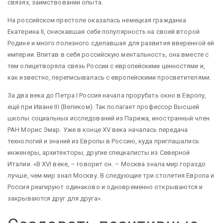
связях, заимствовании опыта.
На российском престоле оказалась немецкая гражданка
Екатерина II, снискавшая себе популярность на своей второй
Родине и много полезного сделавшая для развития вверенной ей
империи. Впитав в себя российскую ментальность, она вместе с
тем олицетворяла связь России с европейскими ценностями и,
как известно, переписывалась с европейскими просветителями.
За два века до Петра I Россия начала прорубать окно в Европу,
ещё при Иване III (Великом). Так полагает профессор Высшей
школы социальных исследований из Парижа, иностранный член
РАН Морис Эмар. Уже в конце XV века началась передача
технологий и знаний из Европы в Россию, куда приглашались
инженеры, архитекторы, другие специалисты из Северной
Италии. «В XVI веке, – говорит он. – Москва знала мир гораздо
лучше, чем мир знал Москву. В следующие три столетия Европа и
Россия реагируют одинаково и одновременно открываются и
закрываются друг для друга».