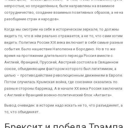
непростые, но определённые, были направлены на взаимное
сотрудничество, создание взаимных позитивных образов, а не на
разобщение стран и народов».
Когда мы смотрим на себя в историческом зеркале, то должны
видеть то, что в нём реально отражается, а не то, что сами хотим
видеть. Политика России XIX века включает в себя самые разные
события. Было нашествие Наполеона и Бородино. Но в то же
время на протяжении длительного периода Россия вместе с
Англией, Францией, Пруссией, Австрией состояла в Священном
союзе, объединяющим фактором которого был легитимизм, а
целью – противодействие революционным движениям в Европе.
Потом случилась Крымская война, где союзники оказались по
разные стороны баррикад. А в начале ХХ века Россия заключила
с Англией и Францией военно-политический блок «Антанта».
Вывод очевиден: в истории надо искать не то, что разъединяет, а
то, что объединяет.
Брексит и победа Трампа