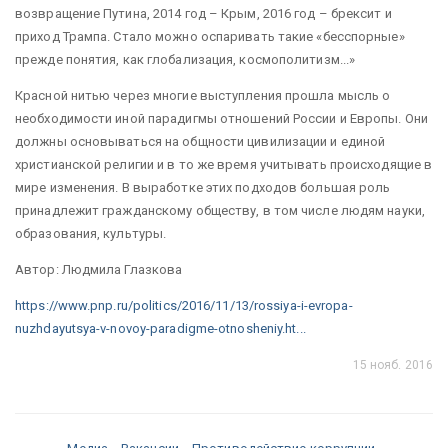
возвращение Путина, 2014 год – Крым, 2016 год – брексит и
приход Трампа. Стало можно оспаривать такие «бесспорные»
прежде понятия, как глобализация, космополитизм...»
Красной нитью через многие выступления прошла мысль о
необходимости иной парадигмы отношений России и Европы. Они
должны основываться на общности цивилизации и единой
христианской религии и в то же время учитывать происходящие в
мире изменения. В выработке этих подходов большая роль
принадлежит гражданскому обществу, в том числе людям науки,
образования, культуры.
Автор: Людмила Глазкова
https://www.pnp.ru/politics/2016/11/13/rossiya-i-evropa-
nuzhdayutsya-v-novoy-paradigme-otnosheniy.ht...
15 нояб. 2016