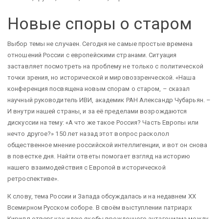
Новые споры о старом
Выбор темы не случаен. Сегодня не самые простые времена
отношений России с европейскими странами. Ситуация
заставляет посмотреть на проблему не только с политической
точки зрения, но исторической и мировоззренческой. «Наша
конференция посвящена новым спорам о старом, – сказал
научный руководитель ИВИ, академик РАН Александр Чубарьян. –
И внутри нашей страны, и за её пределами возрождаются
дискуссии на тему: «А что же такое Россия? Часть Европы или
нечто другое?» 150 лет назад этот вопрос расколол
общественное мнение российской интеллигенции, и вот он снова
в повестке дня. Найти ответы помогает взгляд на историю
нашего взаимодействия с Европой в исторической
ретроспективе».
К слову, тема России и Запада обсуждалась и на недавнем ХХ
Всемирном Русском соборе. В своём выступлении патриарх
Кирилл отверг как идею якобы врожденного антагонизма между