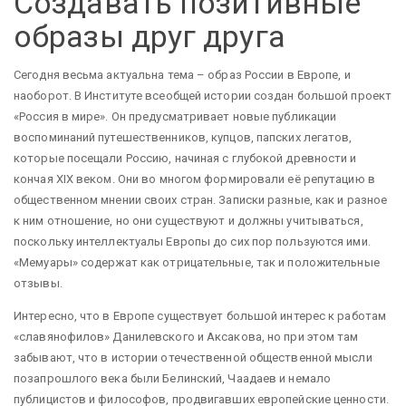
Создавать позитивные
образы друг друга
Сегодня весьма актуальна тема – образ России в Европе, и
наоборот. В Институте всеобщей истории создан большой проект
«Россия в мире». Он предусматривает новые публикации
воспоминаний путешественников, купцов, папских легатов,
которые посещали Россию, начиная с глубокой древности и
кончая XIX веком. Они во многом формировали её репутацию в
общественном мнении своих стран. Записки разные, как и разное
к ним отношение, но они существуют и должны учитываться,
поскольку интеллектуалы Европы до сих пор пользуются ими.
«Мемуары» содержат как отрицательные, так и положительные
отзывы.
Интересно, что в Европе существует большой интерес к работам
«славянофилов» Данилевского и Аксакова, но при этом там
забывают, что в истории отечественной общественной мысли
позапрошлого века были Белинский, Чаадаев и немало
публицистов и философов, продвигавших европейские ценности.