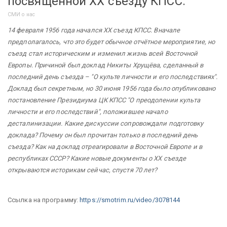
посвященной ХХ съезду КПСС.
СМИ о нас
14 февраля 1956 года начался ХХ съезд КПСС. Вначале
предполагалось, что это будет обычное отчётное мероприятие, но
съезд стал историческим и изменил жизнь всей Восточной
Европы. Причиной был доклад Никиты Хрущёва, сделанный в
последний день съезда – "О культе личности и его последствиях".
Доклад был секретным, но 30 июня 1956 года было опубликовано
постановление Президиума ЦК КПСС "О преодолении культа
личности и его последствий", положившее начало
десталинизации. Какие дискуссии сопровождали подготовку
доклада? Почему он был прочитан только в последний день
съезда? Как на доклад отреагировали в Восточной Европе и в
республиках СССР? Какие новые документы о ХХ съезде
открываются историкам сейчас, спустя 70 лет?
Ссылка на программу:
https://smotrim.ru/video/3078144