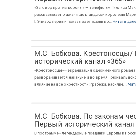
«Заговор против короны» — телефильм Гиллиса Макки
рассказывает о жизни шотландской королевы Марии
I. Эпизод первый показывает жизнь ко...
Читать дал
М.С. Бобкова. Крестоносцы/
исторический канал «365»
«Крестоносцы»— экранизация одноимённого романа 
разворачивается накануне и во время Грюнвальдско
влияние на все окрестности: грабежи, насилие,...
Чит
М.С. Бобкова. По законам чес
Первый исторический канал 
В программе - легендарные поединки Европы и Росси