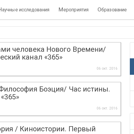
Н
М
О
аучные исследования
ероприятия
бразование
ами человека Нового Времени/
еский канал «365»
06 окт. 2016
 Философия Боэция/ Час истины.
«365»
06 окт. 2016
ория / Киноистории. Первый