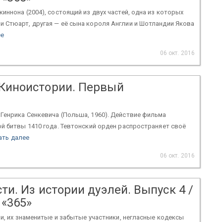
ннона (2004), состоящий из двух частей, одна из которых
 Стюарт, другая — её сына короля Англии и Шотландии Якова
ее
06 окт. 2016
 Киноистории. Первый
Генрика Сенкевича (Польша, 1960). Действие фильма
й битвы 1410 года. Тевтонский орден распространяет своё
ать далее
06 окт. 2016
ти. Из истории дуэлей. Выпуск 4 /
«365»
и, их знаменитые и забытые участники, негласные кодексы