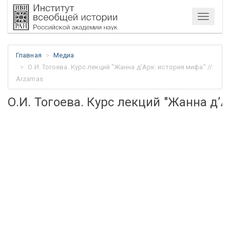
Меню
Главная
Медиа
О.И. Тогоева. Курс лекций "Жанна д’Арк: история мифа" //
Arzamas
О.И. Тогоева. Курс лекций "Жанна д’А