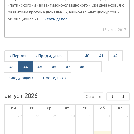
«латинского» и «византийско-славянского» Cредневековья с
развитием протонациональных, национальных дискурсов и
этнонациональн...
Читать далее
15 июня 2017
« Первая
‹ Предыдущая
…
40
41
42
43
44
45
46
47
48
…
Следующая ›
Последняя »
август 2026
Сегодня
пн
вт
ср
чт
пт
сб
вс
27
28
29
30
31
1
2