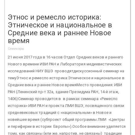
Этнос и ремесло историка:
Этническое и национальное в
Средние века и раннее Новое
время
Семинары
21 июня 2017 года в 16 часов Отдел Средних веков и раннего
Нового времени ИВИ РАН и Лаборатория медиевистических
исследований НИУ ВШЭ проводятдискуссионный семинар на
темуЭтнос и ремесло историка:Этническое и национальное в
Средние века и раннее Новое времяМесто проведения: ИВИ
РАН (Ленинский пр-т 32а, здание Президума РАН, 14-й этаж,
1406)Семинар проводится в в рамках семинара «Ремесло
историка» ИВИ РАН и проекта ЛМИ ВШЭ, посвященного связи
средневековых традиций с «национальным» в Новое и
новейшее время (субпроект общей программы ЛМИ «Центры
и периферии в истории Европы»).Особое внимание уделяется
тому, как связаны (или же, напротив, не связаны) традиции