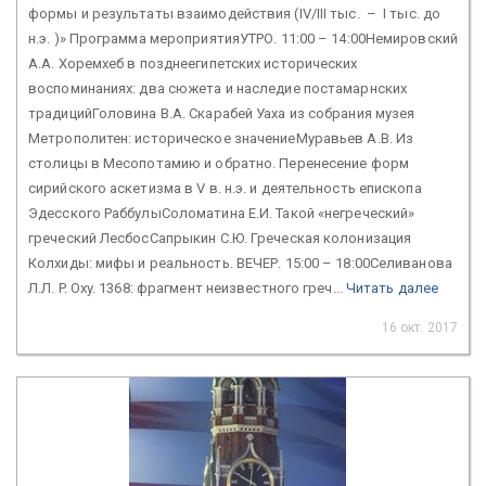
формы и результаты взаимодействия (IV/III тыс. – I тыс. до
н.э. )» Программа мероприятияУТРО. 11:00 – 14:00Немировский
А.А. Хоремхеб в позднеегипетских исторических
воспоминаниях: два сюжета и наследие постамарнских
традицийГоловина В.А. Скарабей Уаха из собрания музея
Метрополитен: историческое значениеМуравьев А.В. Из
столицы в Месопотамию и обратно. Перенесение форм
сирийского аскетизма в V в. н.э. и деятельность епископа
Эдесского РаббулыСоломатина Е.И. Такой «негреческий»
греческий ЛесбосСапрыкин С.Ю. Греческая колонизация
Колхиды: мифы и реальность. ВЕЧЕР. 15:00 – 18:00Селиванова
Л.Л. P. Oxy. 1368: фрагмент неизвестного греч...
Читать далее
16 окт. 2017