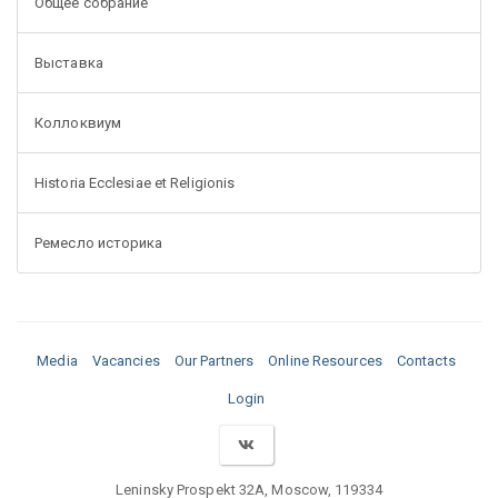
Общее собрание
Выставка
Коллоквиум
Historia Ecclesiae et Religionis
Ремесло историка
Media
Vacancies
Our Partners
Online Resources
Contacts
Login
Leninsky Prospekt 32A, Moscow, 119334