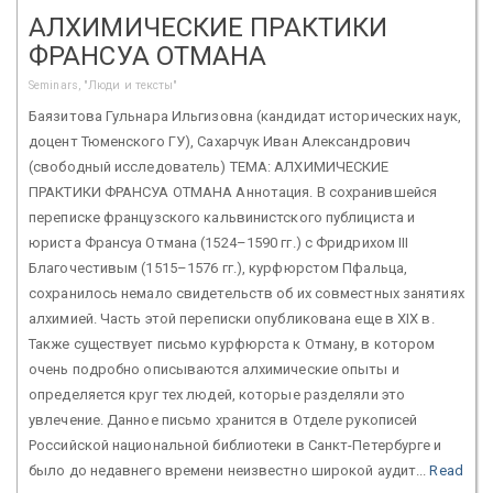
АЛХИМИЧЕСКИЕ ПРАКТИКИ
ФРАНСУА ОТМАНА
Seminars, "Люди и тексты"
Баязитова Гульнара Ильгизовна (кандидат исторических наук,
доцент Тюменского ГУ), Сахарчук Иван Александрович
(свободный исследователь) ТЕМА: АЛХИМИЧЕСКИЕ
ПРАКТИКИ ФРАНСУА ОТМАНА Аннотация. В сохранившейся
переписке французского кальвинистского публициста и
юриста Франсуа Отмана (1524–1590 гг.) с Фридрихом III
Благочестивым (1515–1576 гг.), курфюрстом Пфальца,
сохранилось немало свидетельств об их совместных занятиях
алхимией. Часть этой переписки опубликована еще в XIX в.
Также существует письмо курфюрста к Отману, в котором
очень подробно описываются алхимические опыты и
определяется круг тех людей, которые разделяли это
увлечение. Данное письмо хранится в Отделе рукописей
Российской национальной библиотеки в Санкт-Петербурге и
было до недавнего времени неизвестно широкой аудит...
Read