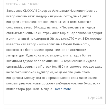
Seminars, "Люди и тексты"
Заседание CLXXXVIII Сидоров Александр Иванович (доктор
исторических наук, ведущий научный сотрудник Центра
истории исторического знания ИВИ РАН) Тема: Спасти и
сохранить: зачем Эйнхард написал «Перенесение и чудеса
святых Марцеллина и Петра» Аннотация: Каролингский эрудит
и влиятельный придворный Эйнхард (ок.770 — ок.840) хорошо
известен как автор «Жизнеописания Карла Великого»,
настоящего бестселлера средневековой латинской
литературы. Однако сам он, видимо, считал куда более
значимым другое свое сочинение – «Перенесение и чудеса
святых Марцеллина и Петра» (ок. 830), знакомое гораздо хуже
не только широкой аудитории, но даже специалистам-
историкам. Между тем, это произведение едва ли не более
концептуальное, новаторское и амбициозное, чем биография
императора франков. А еще о...
Read more
16 Apr 2025