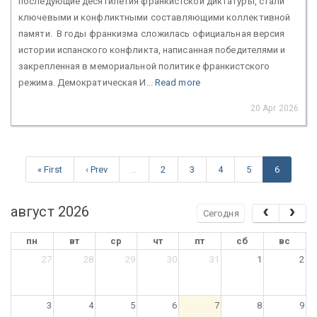
последующие десятилетия франкистской диктатуры, стали
ключевыми и конфликтными составляющими коллективной
памяти. В годы франкизма сложилась официальная версия
истории испанского конфликта, написанная победителями и
закрепленная в мемориальной политике франкистского
режима. Демократическая И...
Read more
20 Apr 2026
« First
‹ Prev
…
2
3
4
5
6
август 2026
Сегодня
пн
вт
ср
чт
пт
сб
вс
27
28
29
30
31
1
2
3
4
5
6
7
8
9