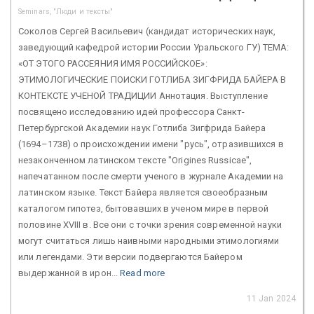
Seminars, "Люди и тексты"
Соколов Сергей Васильевич (кандидат исторических наук,
заведующий кафедрой истории России Уральского ГУ) ТЕМА:
«ОТ ЭТОГО РАССЕЯНИЯ ИМЯ РОССИЙСКОЕ»:
ЭТИМОЛОГИЧЕСКИЕ ПОИСКИ ГОТЛИБА ЗИГФРИДА БАЙЕРА В
КОНТЕКСТЕ УЧЕНОЙ ТРАДИЦИИ Аннотация. Выступление
посвящено исследованию идей профессора Санкт-
Петербургской Академии наук Готлиба Зигфрида Байера
(1694–1738) о происхождении имени "русь", отразившихся в
незаконченном латинском тексте "Origines Russicae",
напечатанном после смерти ученого в журнале Академии на
латинском языке. Текст Байера является своеобразным
каталогом гипотез, бытовавших в ученом мире в первой
половине XVIII в. Все они с точки зрения современной науки
могут считаться лишь наивными народными этимологиями
или легендами. Эти версии подвергаются Байером
выдержанной в ирон...
Read more
11 Jan 2024