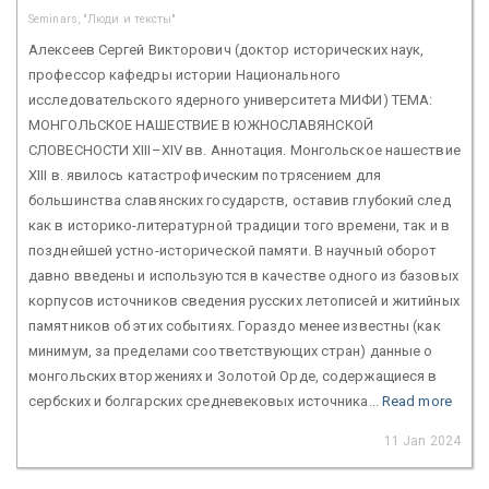
Seminars, "Люди и тексты"
Алексеев Сергей Викторович (доктор исторических наук,
профессор кафедры истории Национального
исследовательского ядерного университета МИФИ) ТЕМА:
МОНГОЛЬСКОЕ НАШЕСТВИЕ В ЮЖНОСЛАВЯНСКОЙ
СЛОВЕСНОСТИ XIII–XIV вв. Аннотация. Монгольское нашествие
XIII в. явилось катастрофическим потрясением для
большинства славянских государств, оставив глубокий след
как в историко-литературной традиции того времени, так и в
позднейшей устно-исторической памяти. В научный оборот
давно введены и используются в качестве одного из базовых
корпусов источников сведения русских летописей и житийных
памятников об этих событиях. Гораздо менее известны (как
минимум, за пределами соответствующих стран) данные о
монгольских вторжениях и Золотой Орде, содержащиеся в
сербских и болгарских средневековых источника...
Read more
11 Jan 2024