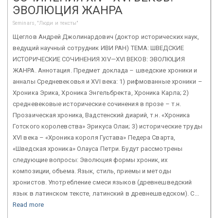
ЭВОЛЮЦИЯ ЖАНРА
Seminars, "Люди и тексты"
Щеглов Андрей Джолинардович (доктор исторических наук,
ведущий научный сотрудник ИВИ РАН) ТЕМА: ШВЕДСКИЕ
ИСТОРИЧЕСКИЕ СОЧИНЕНИЯ XIV—XVI ВЕКОВ: ЭВОЛЮЦИЯ
ЖАНРА. Аннотация. Предмет доклада – шведские хроники и
анналы Средневековья и XVI века: 1) рифмованные хроники –
Хроника Эрика, Хроника Энгельбректа, Хроника Карла; 2)
средневековые исторические сочинения в прозе – т.н.
Прозаическая хроника, Вадстенский диарий, т.н. «Хроника
Готского королевства» Эрикуса Олаи; 3) исторические труды
XVI века – «Хроника короля Густава» Педера Сварта,
«Шведская хроника» Олауса Петри. Будут рассмотрены
следующие вопросы: Эволюция формы хроник, их
композиции, объема. Язык, стиль, приемы и методы
хронистов. Употребление смеси языков (древнешведский
язык в латинском тексте, латинский в древнешведском). С...
Read more