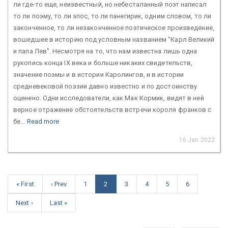
ли где-то еще, неизвестный, но небесталанный поэт написал
то ли поэму, то ли эпос, то ли панегирик, одним словом, то ли
законченное, то ли незаконченное поэтическое произведение,
вошедшее в историю под условным названием "Карл Великий
и папа Лев". Несмотря на то, что нам известна лишь одна
рукопись конца IX века и больше никаких свидетельств,
значение поэмы и в истории Каролингов, и в истории
средневековой поэзии давно известно и по достоинству
оценено. Одни исследователи, как Мак Кормик, видят в ней
верное отражение обстоятельств встречи короля франков с
бе...
Read more
16 Jan 2022
« First
‹ Prev
1
2
3
4
5
6
Next ›
Last »