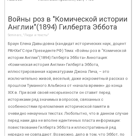
Войны роз в "Комической истории
Англии"(1894) Гилберта Эббота
Seminars, "Люди и тексты"
Браун Елена Давыдовна (кандидат исторических наук, доцент
РАНХиГС при Президенте РФ) Тема: «Войны роз в "Комической
истории Англии"(1894) Гилберта Эббота» Аннотация:
«Комическая история Англии» Гилберта Эббота,
иллюстрированная карикатурами Джона Лича, – это
исключительно живой, веселый, даже искрометный рассказ о
прошлом Туманного Альбиона от «начала времен» до конца
XIX в. При всей своей несерьезности он ставит перед
историками ряд значимых вопросов, связанных с
особенностями преломления исторической памяти в
очевидно ненаучных текстах. Любопытно, что в данном случае
перед нами два не вполне идентичных пласта информации:
повествование Гилберта Эббота и иллюстративный ряд
нередко не совпадают. Возможно, дело в том, что Эббот, по