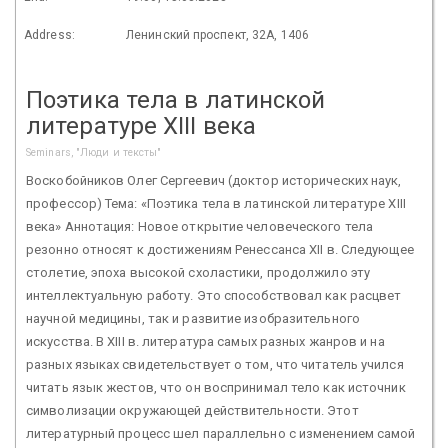
Address:
Ленинский проспект, 32А, 1406
Поэтика тела в латинской
литературе XIII века
Seminars, "Люди и тексты"
Воскобойников Олег Сергеевич (доктор исторических наук,
профессор) Тема: «Поэтика тела в латинской литературе XIII
века» Аннотация: Новое открытие человеческого тела
резонно относят к достижениям Ренессанса XII в. Следующее
столетие, эпоха высокой схоластики, продолжило эту
интеллектуальную работу. Это способствовал как расцвет
научной медицины, так и развитие изобразительного
искусства. В XIII в. литература самых разных жанров и на
разных языках свидетельствует о том, что читатель учился
читать язык жестов, что он воспринимал тело как источник
символизации окружающей действительности. Этот
литературный процесс шел параллельно с изменением самой