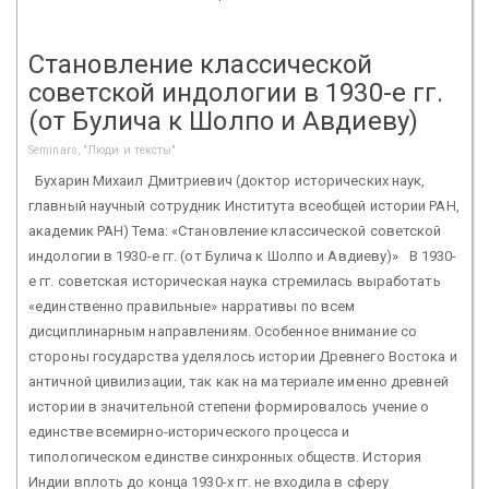
Становление классической
советской индологии в 1930-е гг.
(от Булича к Шолпо и Авдиеву)
Seminars, "Люди и тексты"
Бухарин Михаил Дмитриевич (доктор исторических наук,
главный научный сотрудник Института всеобщей истории РАН,
академик РАН) Тема: «Становление классической советской
индологии в 1930-е гг. (от Булича к Шолпо и Авдиеву)» В 1930-
е гг. советская историческая наука стремилась выработать
«единственно правильные» нарративы по всем
дисциплинарным направлениям. Особенное внимание со
стороны государства уделялось истории Древнего Востока и
античной цивилизации, так как на материале именно древней
истории в значительной степени формировалось учение о
единстве всемирно-исторического процесса и
типологическом единстве синхронных обществ. История
Индии вплоть до конца 1930-х гг. не входила в сферу