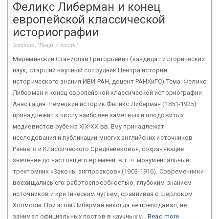
Феликс Либерман и конец
европейской классической
историографии
Seminars, "Люди и тексты"
Мереминский Станислав Григорьевич (кандидат исторических
наук, старший научный сотрудник Центра истории
исторического знания ИВИ РАН, доцент РАНХиГС) Тема: Феликс
Либерман и конец европейской классической историографии
Аннотация: Немецкий историк Феликс Либерман (1851-1925)
принадлежит к числу наиболее заметных и плодовитых
медиевистов рубежа XIX-XX вв. Ему принадлежат
исследования и публикации многих английских источников
Раннего и Классического Средневековья, сохраняющие
значение до настоящего времени, в т. ч. монументальный
трехтомник «Законы англосаксов» (1903-1916). Современники
восхищались его работоспособностью, глубоким знанием
источников и критическим чутьем, сравнивая с Шерлоком
Холмсом. При этом Либерман никогда не преподавал, не
занимал официальных постов в научных у...
Read more