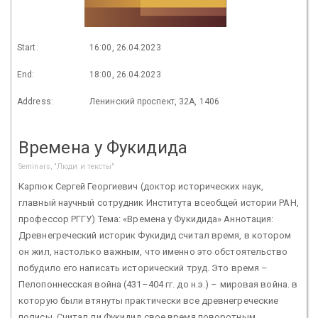
Start:
16:00, 26.04.2023
End:
18:00, 26.04.2023
Address:
Ленинский проспект, 32А, 1406
Времена у Фукидида
Seminars, "Люди и тексты"
Карпюк Сергей Георгиевич (доктор исторических наук,
главный научный сотрудник Института всеобщей истории РАН,
профессор РГГУ) Тема: «Времена у Фукидида» Аннотация:
Древнегреческий историк Фукидид считал время, в котором
он жил, настолько важным, что именно это обстоятельство
побудило его написать исторический труд. Это время –
Пелопоннесская война (431–404 гг. до н.э.) – мировая война. в
которую были втянуты практически все древнегреческие
полисы. Считал ли Фукидид свое время поворотным