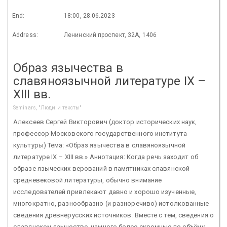
End:
18:00, 28.06.2023
Address:
Ленинский проспект, 32А, 1406
Образ язычества в
славяноязычной литературе IX –
XIII вв.
Seminars, "Люди и тексты"
Алексеев Сергей Викторович (доктор исторических наук,
профессор Московского государственного института
культуры) Тема: «Образ язычества в славяноязычной
литературе IX – XIII вв.» Аннотация: Когда речь заходит об
образе языческих верований в памятниках славянской
средневековой литературы, обычно внимание
исследователей привлекают давно и хорошо изученные,
многократно, разнообразно (и разноречиво) истолкованные
сведения древнерусских источников. Вместе с тем, сведения о
славянском язычестве, намного более скромные по объёму,