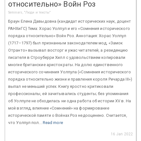
относительно» Войн Роз
Seminars, "Люди и тексты"
Браун Елена Давыдовна (кандидат исторических наук, доцент
РАНХиГС) Тема: Хорас Уолпул и его «Сомнения исторического
порядка относительно» Войн Роз. Аннотация: Хорас Уолпул
(1717–1797) был признанным законодателем мод, «Замок
Отранто» вызывал восторг и ужас читателей, а резиденцию
писателя в Строуберри Хилл с удовольствием копировали
многие британские аристократы. На долю единственного
исторического сочинения Уолпула («Сомнения исторического
порядка относительно жизни и правления короля Ричарда III»)
выпал не меньший успех. Книгу яростно критиковали
профессионалы, ей зачитывались студенты; без упоминания
об Уолпуле не обходилась ни одна работа об истории XV в. На
мой взгляд, влияние «Сомнений» на формирование
исторической памяти о Войнах Роз недооценено. Считается,
что Уолпул пол...
Read more
16 Jan 2022