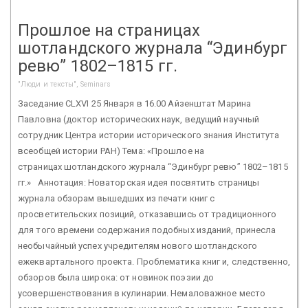
Прошлое на страницах
шотландского журнала “Эдинбург
ревю” 1802–1815 гг.
"Люди и тексты", Seminars
Заседание CLXVI 25 Января в 16.00 Айзенштат Марина
Павловна (доктор исторических наук, ведущий научный
сотрудник Центра истории исторического знания Института
всеобщей истории РАН) Тема: «Прошлое на
страницах шотландского журнала “Эдинбург ревю” 1802–1815
гг.» Аннотация: Новаторская идея посвятить страницы
журнала обзорам вышедших из печати книг с
просветительских позиций, отказавшись от традиционного
для того времени содержания подобных изданий, принесла
необычайный успех учредителям нового шотландского
ежеквартального проекта. Проблематика книг и, следственно,
обзоров была широка: от новинок поэзии до
усовершенствования в кулинарии. Немаловажное место