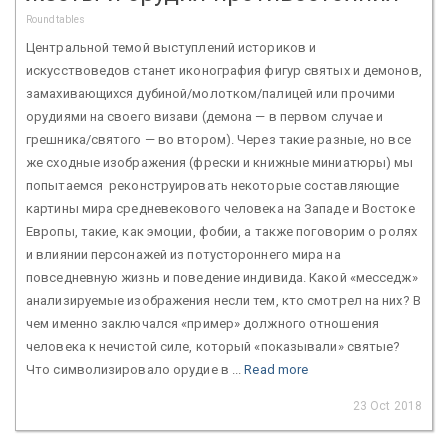
Roundtables
Центральной темой выступлений историков и
искусствоведов станет иконография фигур святых и демонов,
замахивающихся дубиной/молотком/палицей или прочими
орудиями на своего визави (демона — в первом случае и
грешника/святого — во втором). Через такие разные, но все
же сходные изображения (фрески и книжные миниатюры) мы
попытаемся реконструировать некоторые составляющие
картины мира средневекового человека на Западе и Востоке
Европы, такие, как эмоции, фобии, а также поговорим о ролях
и влиянии персонажей из потустороннего мира на
повседневную жизнь и поведение индивида. Какой «месседж»
анализируемые изображения несли тем, кто смотрел на них? В
чем именно заключался «пример» должного отношения
человека к нечистой силе, который «показывали» святые?
Что символизировало орудие в ...
Read more
23 Oct 2018