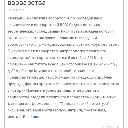
варварства
Roundtables
Уважаемые коллеги! Лаборатория по исследованию
цивилизации и варварства (LRCB) Отдела историко-
теоретических исследований Института всеобщей истории
РАН приглашает Вас принять участие в заседании
всероссийского (с международным участием) Круглого стола
"Цивилизация и варварство: антропология латентного
варварства", которое состоится 8 октября 2018 г. в
помещении Института всеобщей истории РАН (Ленинский пр.,
д. 32А). В ходе Круглого стола особое внимание
предполагается уделить обсуждению следующих проблем:
Природа, формы проявления и место латентного варварства
в истории.Причины и условия появления скрытого
варварства. Модели латентного варварства и когнитивные
факторы его формирования."Поведенческий репертуар"
скрываемого варварства (слухи, интриги, провокация,
месть)...
Read more
02 Mar 2018