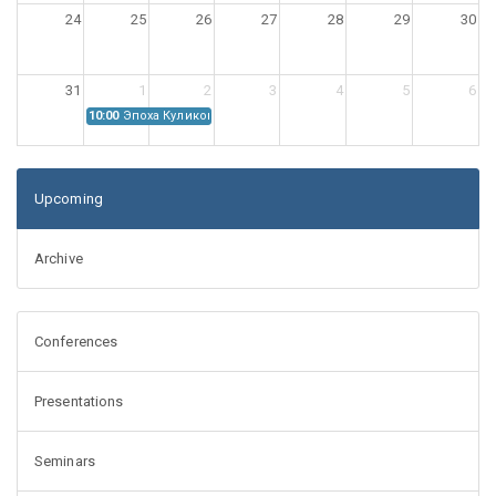
24
25
26
27
28
29
30
31
1
2
3
4
5
6
10:00
Эпоха Куликовской битвы: Проблемы источниковедения
Upcoming
Archive
Conferences
Presentations
Seminars