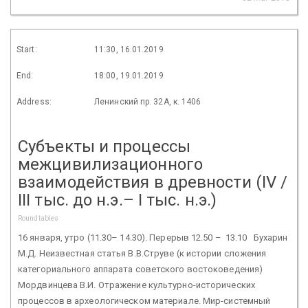
Start:
11:30, 16.01.2019
End:
18:00, 19.01.2019
Address:
Ленинский пр. 32А, к. 1406
Субъекты и процессы
межцивилизационного
взаимодействия в древности (IV /
III тыс. до н.э.– I тыс. н.э.)
Roundtables
16 января, утро (11.30– 14.30). Перерыв 12.50 – 13.10 Бухарин
М.Д. Неизвестная статья В.В.Струве (к истории сложения
категориального аппарата советского востоковедения)
Мордвинцева В.И. Отражение культурно-исторических
процессов в археологи­ческом материале. Мир-системный