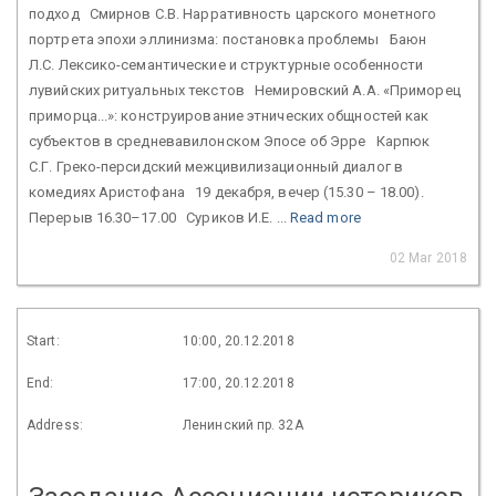
подход Смирнов С.В. Нарративность царского монетного
портрета эпохи эллинизма: постанов­ка проблемы Баюн
Л.С. Лексико-семантические и структурные особенности
лувийских ритуальных текстов Немировский А.А. «Приморец
приморца...»: конструирование этнических общностей как
субъектов в средневавилонском Эпосе об Эрре Карпюк
С.Г. Греко-персидский межцивилизационный диалог в
комедиях Аристофана 19 декабря, вечер (15.30 – 18.00).
Перерыв 16.30–17.00 Суриков И.Е. ...
Read more
02 Mar 2018
Start:
10:00, 20.12.2018
End:
17:00, 20.12.2018
Address:
Ленинский пр. 32А