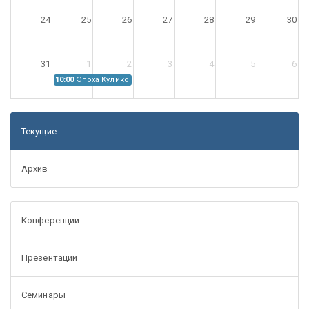
24
25
26
27
28
29
30
31
1
2
3
4
5
6
10:00
Эпоха Куликовской битвы: Проблемы источниковедения
Текущие
Архив
Конференции
Презентации
Семинары