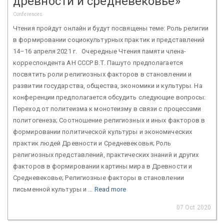
древности и средневековье»
Conferences
Чтения пройдут онлайн и будут посвящены теме: Роль религии
в формировании социокультурных практик и представлений
14–16 апреля 2021 г. Очередные Чтения памяти члена-
корреспондента АН СССР В.Т. Пашуто предполагается
посвятить роли религиозных факторов в становлении и
развитии государства, общества, экономики и культуры. На
конференции предполагается обсудить следующие вопросы:
Переход от политеизма к монотеизму в связи с процессами
политогенеза; Соотношение религиозных и иных факторов в
формировании политической культуры и экономических
практик людей Древности и Средневековья; Роль
религиозных представлений, практических знаний и других
факторов в формировании картины мира в Древности и
Средневековье; Религиозные факторы в становлении
письменной культуры и ...
Read more
07 Oct 2020