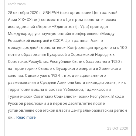
Conferences
28 октября 2020 г. ИВИ РАН (сектор истории Центральной
Азии XIX–XX вв.) совместно с Центром геополитических
исследований «Берлек–Единство» (г. Уфа) проведет
Международную научную онлайн-конференцию «Между
Российской империей и СССР: Центральная Азия в
международной геополитике». Конференция приурочена к 100-
летию образования Бухарской и Хорезмской Народных
Советских Республик. Республики были образованы в 1920 г.
на территориях бывшего Бухарского эмирата и Хивинского
ханства. Однако уже к 1924 г. в ходе национального
размежевания в Средней Азии они были ликвидированы, и их
территория вошла в состав Узбекской, Таджикской и
Туркменской Советских Социалистических Республик. В ходе
Русской революции и в первое десятилетие после
установление советской власти Центральноазиатский регион
ок...
Read more
23 Oct 2020