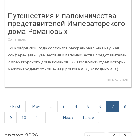
Путешествия и паломничества
представителей Императорского
дома Романовых
Conferences
1-2 ноября 2020 года состоится Межрегиональная научная
конференция «Путешествия и паломничества представителей
Императорского дома Романовых». Проводит Отдел истории
международных отношений (Громова А.В., Володько А.В.).
03 Nov 2020
« First
‹ Prev
…
3
4
5
6
7
8
9
10
11
…
Next ›
Last »
август 2026