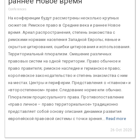
раннее Новое время
Conferences
На конференции будут рассмотрены несколько крупных
сюжетов: Римское право в Средние века и раннее Новое
время. Ареал распространения, степень знакомства с
римскими нормами населения Западной Европы; явные и
скрытые цитирования; ошибки цитирования и использования.
Территориальный плюрализм. Смешение различных
правовых систем на одной территории. Право обычное и
право правителя; римское наследие и германское право;
королевское законодательство и степень знакомства с ним
на местах. Центры и периферии. Представления о «главном» и
«второстепенном» праве. Следование норме или обычаю.
Плюрализм процессуального права. Противопоставление
«право личное – право территориальное» традиционно
представляет собой основу описания динамики развития
европейской правовой системы с точки зрения...
Read more
26 Oct 2020