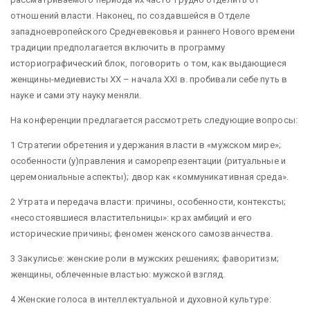
отношений власти. Наконец, по создавшейся в Отделе
западноевропейского Средневековья и раннего Нового времени
традиции предполагается включить в программу
историографический блок, поговорить о том, как выдающиеся
женщины-медиевисты XX – начала XXI в. пробивали себе путь в
науке и сами эту науку меняли.
На конференции предлагается рассмотреть следующие вопросы:
1 Стратегии обретения и удержания власти в «мужском мире»;
особенности (у)правления и саморепрезентации (ритуальные и
церемониальные аспекты); двор как «коммуникативная среда».
2 Утрата и передача власти: причины, особенности, контексты;
«несостоявшиеся властительницы»: крах амбиций и его
исторические причины; феномен женского самозванчества.
3 Закулисье: женские роли в мужских решениях; фаворитизм;
женщины, облеченные властью: мужской взгляд.
4 Женские голоса в интеллектуальной и духовной культуре: