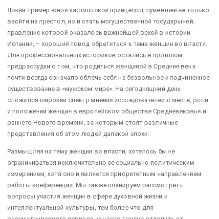
Яркий пример юной кастильской принцессы, сумевшей не только
взойти на престол, но и стать могущественной государыней,
правление которой оказалось важнейшей вехой в истории
Испании, – хороший повод обратиться к теме женщин во власти.
Для профессиональных историков остались в прошлом
предрассудки о том, что родиться женщиной в Средние века
почти всегда означало облечь себя на безвольное и подчиненное
существование в «мужском мире». На сегодняшний день
сложился широкий спектр мнений исследователей о месте, роли
и положении женщин в европейском обществе Средневековья и
раннего Нового времени, за которым стоят различные
представления об этом людей далекой эпохи.
Размышляя на тему женщин во власти, хотелось бы не
ограничиваться исключительно ее социально-политическим
измерением, хотя оно и является приоритетным направлением
работы конференции. Мы также планируем рассмотреть
вопросы участия женщин в сфере духовной жизни и
интеллектуальной культуры, тем более что для
рассматриваемого периода их часто трудно отделить от