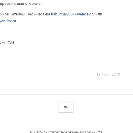
аправляющая сторона.
утиной Татьяны Леонидовны
tlabutina2007@yandex.ru
или
andex.ru
рии РАН
18 июня 2018
© 2026 Институт всеобщей истории РАН