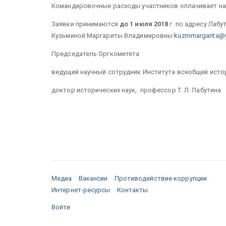
Командировочные расходы участников оплачивает н
Заявки принимаются
до 1 июля 2018
г. по адресу Лаб
Кузьминой Маргариты Владимировны
kuzmmargarita@y
Председатель Оргкомитета
ведущий научный сотрудник Института всеобщей исто
доктор исторических наук, профессор Т. Л. Лабутина
Медиа
Вакансии
Противодействие коррупции
Интернет-ресурсы
Контакты
Войти