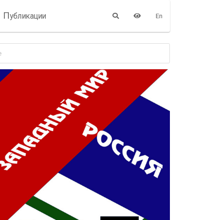
П
убликации
En
е