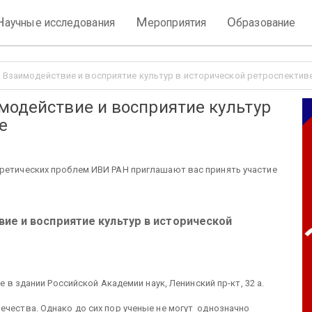
Н
М
О
аучные исследования
ероприятия
бразование
. Взаимодействие и восприятие культур в исторической ретроспектив
модействие и восприятие культур
е
оретических проблем ИВИ РАН приглашают вас принять участие
ие и восприятие культур в исторической
ве в здании Российской Академии наук, Ленинский пр-кт, 32 а.
чества. Однако до сих пор ученые не могут однозначно