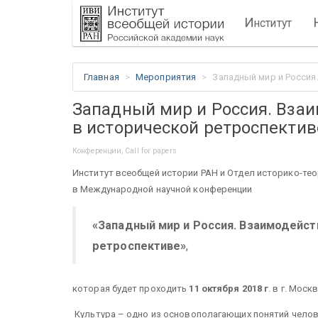
И
нститут
Главная
Мероприятия
Западный мир и Россия
Западный мир и Россия. Взаи
в исторической ретроспектив
Конференции, Call for papers
Институт всеобщей истории РАН и Отдел историко-те
в Международной научной конференции
«Западный мир и Россия. Взаимодейств
ретроспективе»
,
которая будет проходить
11 октября 2018 г
. в г. Моск
Культура – одно из основополагающих понятий челове