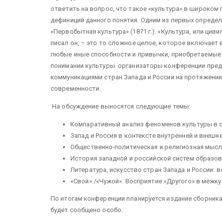
ответить на вопрос, что такое «культура» в широком
дефиниций данного понятия. Одним из первых определ
«Первобытная культура» (1871 г.). «Культура, или ци
писал он, – это то сложное целое, которое включает в
любые иные способности и привычки, приобретаемые
понимании культуры организаторы конференции пред
коммуникациями стран Запада и России на протяжении
современности.
На обсуждение выносятся следующие темы:
Компаративный анализ феноменов культуры в ст
Запад и Россия в контексте внутренней и внеш
Общественно-политическая и религиозная мысль
История западной и российской систем образов
Литература, искусство стран Запада и России: 
«Свой» /«Чужой». Восприятие «Другого» в межк
По итогам конференции планируется издание сборника
будет сообщено особо.