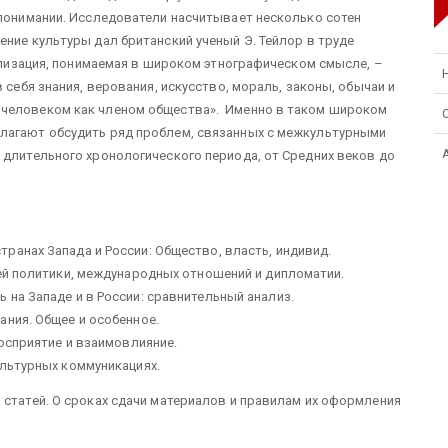
 понимании. Исследователи насчитывает несколько сотен
ение культуры дал британский ученый Э. Тейлор в труде
вилизация, понимаемая в широком этнографическом смысле, –
 себя знания, верования, искусство, мораль, законы, обычаи и
 человеком как членом общества». Именно в таком широком
лагают обсудить ряд проблем, связанных с межкультурными
 длительного хронологического периода, от Средних веков до
ранах Запада и России: Общество, власть, индивид.
ней политики, международных отношений и дипломатии.
 на Западе и в России: сравнительный анализ.
ания. Общее и особенное.
восприятие и взаимовлияние.
ультурных коммуникациях.
 статей. О сроках сдачи материалов и правилам их оформления