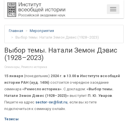
Меню
Главная
Мероприятия
Выбор темы. Натали Земон Дэвис (1928–2023)
Выбор темы. Натали Земон Дэвис
(1928–2023)
Семинары, Ремесло историка
15 января
(понедельник)
2024 г. в 13.00 в Институте всеобщей
истории РАН (ауд. 1406)
состоится очередное заседание
семинара
«Ремесло историка»
. С докладом:
«Выбор темы.
Натали Земон Дэвис (1928–2023)»
выступит
П. Ю. Уваров
.
Пишите на адрес
sector-sv@list.ru
, если вы хотите
подключиться к семинару онлайн.
Тезисы