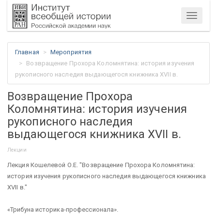
Меню
Главная
Мероприятия
Возвращение Прохора Коломнятина: история изучения
рукописного наследия выдающегося книжника ХVII в.
Возвращение Прохора
Коломнятина: история изучения
рукописного наследия
выдающегося книжника ХVII в.
Лекции
Лекция Кошелевой О.Е. "Возвращение Прохора Коломнятина:
история изучения рукописного наследия выдающегося книжника
ХVII в."
«Трибуна историка-профессионала».