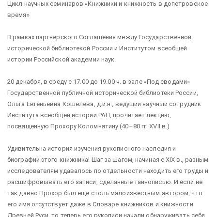
Цикл научных семинаров «Книжники и книжность в допетровское
время»
В рамках партнерского Соглашения между Государственной
исторической библиотекой России и Институтом всеобщей
истории Российской академии наук.
20 декабря, в среду с 17.00 до 19.00 ч. в зале «Под сводами»
Государственной публичной исторической библиотеки России,
Ольга Евгеньевна Кошелева, д.и.н., ведущий научный сотрудник
Института всеобщей истории РАН, прочитает лекцию,
посвященную Прохору Коломнятину (40–80 гг. XVII в.)
Удивительна история изучения рукописного наследия и
биографии этого книжника! Шаг за шагом, начиная с XIX в., разным
исследователям удавалось по отдельности находить его труды и
расшифровывать его записи, сделанные тайнописью. И если не
так давно Прохор был еще столь малоизвестным автором, что
его имя отсутствует даже в Словаре книжников и книжности
Древней Руси, то теперь его рукописи начали обнаруживать себя