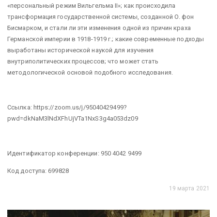
«персональный режим Вильгельма II»; как происходила
трансформация государственной системы, созданной О. фон
Бисмарком, и стали ли эти изменения одной из причин краха
Германской империи в 1918-1919 г.; какие современные подходы
выработаны исторической наукой для изучения
внутриполитических процессов; что может стать
методологической основой подобного исследования.
Ссылка: https://zoom.us/j/95040429499?
pwd=dkNaM3lNdXFhUjVTa1NxS3g4a053dz09
Идентификатор конференции: 950 4042 9499
Код доступа: 699828
19 марта 2021