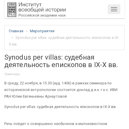
Меню
Главная
Мероприятия
Synodus per villas: судебная деятельность епископов в IX-
X вв.
Synodus per villas: судебная
деятельность епископов в IX-X вв.
Семинары
В среду, 22 ноября, в 15.30 (ауд. 1406) в рамках семинара по
исторической антропологии состоится доклад д.и.н. г.н.с. ИВИ
РАН Юлии Евгеньевны Арнаутовой
Synodus per villas: судебная деятельность епископов в IX-X вв.
Речь пойдет о совершенно необычном и малоизвестном