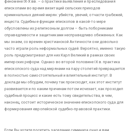
феномене IX-X вв. – о практике выявления и преследования
епископами во время визитаций сельских приходов
криминальных деяний мирян: убийств, увечий, отчасти грабежей,
инцеста. Судебные функции епископов в какой-то мере
обусловлены их религиозным долгом – быть поборниками
справедливости и защитниками несправедливо обиженных. Как
мы знаем, со времен христианской Античности они довольно
часто играли роль неформальных судей. Вероятно, именно такую
роль предусматривал для них Карл Великий в рамках своих
имперских реформ. Однако во второй половине IX в. практика
епископского суда над мирянами на пару столетий превращается
в полностью самостоятельный и влиятельный институт. В
докладе мы обсудим, почему так происходит, как этот институт
развивается и по каким причинам потом исчезает, как проходил
судебный процесс и какие есть тому свидетельства, в чем,
наконец, состоит историческое значение епископского суда для
формирования европейской судебно-правовой практики.
Если Вы хотите посетить заседание семинара очно и вам