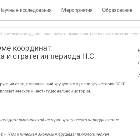
Н
М
О
аучные исследования
ероприятия
бразование
й системе координат: внешнеэкономическая тактика и стратегия перио
еме координат:
 и стратегия периода Н.С.
круглый стол, посвященный хрущевскому периоду истории СССР.
пломатической и институциональной истории.
ико-дипломатической истории хрущевского периода в свете
Н) -
"Политическая экономия Хрущева: технологическая