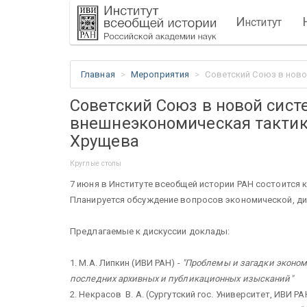
И
нститут
Главная
Мероприятия
Советский Союз в ново
Советский Союз в новой сист
внешнеэкономическая тактика
Хрущева
Круглые столы
7 июня в Институте всеобщей истории РАН состоится 
Планируется обсуждение вопросов экономической, ди
Предлагаемые к дискуссии доклады:
1. М.А. Липкин (ИВИ РАН) -
"Проблемы и загадки эконом
последних архивных и публикационных изысканий"
2. Некрасов В. А. (Сургутский гос. Университет, ИВИ РА