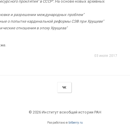
сурсного проклятия" в СССР".
На основе новых архивных
ановке и разрешении международных проблем"
ные о попытке кардинальной реформы СЭВ при Хрущеве"
ические отношения в эпоху Хрущева"
аже.
03 июля 2017
© 2026 Институт всеобщей истории РАН
Разработано в
bitberry.ru