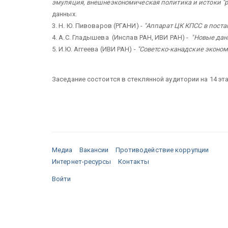
эмуляция, внешнеэкономическая политика и истоки "ре
данных.
3. Н. Ю. Пивоваров (РГАНИ) -
"Аппарат ЦК КПСС в пост
4. А.С. Гладышева (Инслав РАН, ИВИ РАН) -
"Новые дан
5. И.Ю. Аггеева (ИВИ РАН) -
"Советско-канадские эконом
Заседание состоится в стеклянной аудитории на 14 эт
Медиа
Вакансии
Противодействие коррупции
Интернет-ресурсы
Контакты
Войти