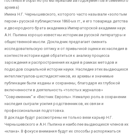
гостиных и обратно (по материалам автодокументов и семейного
архива)
Имена Н.Г. Чернышевского, которого часто называли «золотым
пером» русской публицистики 1860-ых гг., и его товарища детства
и двоюродного брата академика Императорской академии наук
А.Н. Пыпина хорошо известны историкам русской литературы и
общественной мысли. Докладчик предлагает сменить
исследовательскую оптику и от привычной оценки их наследия в
контексте истории идей обратиться к анализу процесса
зарождения и распространения их идей в рамках методов и
подходов социальной истории науки. Наследие этих выдающихся
интеллектуалов-шестидесятников, их архивы и значимые
публикации были изданы и сохранены, благодаря их глубокой
включенности в деятельность «толстых журналов»
"Современник" и «Вестник Европы». Немалую роль в сохранении
наследия сыграли усилия родственников, их связи и
профессиональная подготовка.
В докладе будут рассмотрены не только вехи карьер Н.Г.
Чернышевского и А.Н. Пыпина и наиболее выдающихся членов их
«клана». В фокусе внимания будут их способы распоряжаться