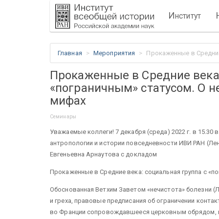
И
нститут
Главная
Мероприятия
Прокаженные в Средние
Прокаженные в Средние века:
«пограничным» статусом. О 
мифах
Семинары
Уважаемые коллеги! 7 декабря (среда) 2022 г. в 15.3
антропологии и истории повседневности ИВИ РАН (Ленин
Евгеньевна Арнаутова с докладом
Прокаженные в Средние века: социальная группа с «п
Обоснованная Ветхим Заветом «нечистота» болезни (Ле
и греха, правовые предписания об ограничении конта
во Франции сопровождавшееся церковным обрядом, п