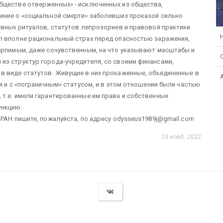
бществе отверженных» - исключенных из общества,
ение о «социальной смерти» заболевших проказой сильно
овных ритуалов, статутов лепрозориев и правовой практики
л вполне рациональный страх перед опасностью заражения,
терпимым, даже сочувственным, на что указывают масштабы и
из структур города-учредителя, со своими финансами,
в виде статутов. Живущие в них прокаженные, объединенные в
я и с «пограничным» статусом, и в этом отношении были частью
т.е. имели гарантированные им права и собственные
ункцию.
 РАН пишите, пожалуйста, по адресу odysseus1989j@gmail.com
23 нояб. 2022