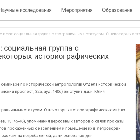
Н
М
О
аучные исследования
ероприятия
бразование
 века: социальная группа с «пограничным» статусом. О некоторых ис
 социальная группа с
некоторых историографических
0 в семинаре по исторической антропологии Отдела исторической
ский проспект, 32а, ауд. 1406) выступит д.и.н. Юлия
ограничным» статусом. О некоторых историографических мифах
в. 13: 45-46), упоминания церковных авторов о связи проказы
ктов прокаженных с населением и помещение их в лепрозорий,
охожим на погребальный, дали основание для