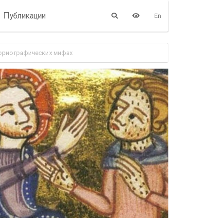
П
убликации
En
ториографических мифах