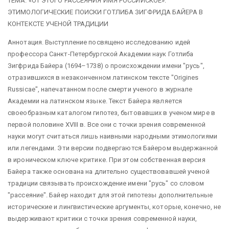
ТЕМА: «ОТ ЭТОГО РАССЕЯНИЯ ИМЯ РОССИЙСКОЕ»:
ЭТИМОЛОГИЧЕСКИЕ ПОИСКИ ГОТЛИБА ЗИГФРИДА БАЙЕРА В
КОНТЕКСТЕ УЧЕНОЙ ТРАДИЦИИ
Аннотация. Выступление посвящено исследованию идей
профессора Санкт-Петербургской Академии наук Готлиба
Зигфрида Байера (1694–1738) о происхождении имени "русь",
отразившихся в незаконченном латинском тексте "Origines
Russicae", напечатанном после смерти ученого в журнале
Академии на латинском языке. Текст Байера является
своеобразным каталогом гипотез, бытовавших в ученом мире в
первой половине XVIII в. Все они с точки зрения современной
науки могут считаться лишь наивными народными этимологиями
или легендами. Эти версии подвергаются Байером выдержанной
в ироническом ключе критике. При этом собственная версия
Байера также основана на длительно существовавшей ученой
традиции связывать происхождение имени "русь" со словом
"рассеяние". Байер находит для этой гипотезы дополнительные
исторические и лингвистические аргументы, которые, конечно, не
выдерживают критики с точки зрения современной науки,