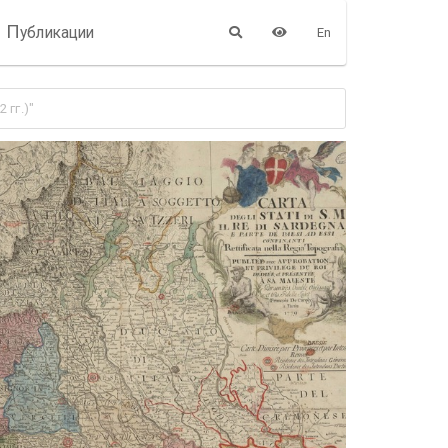
П
убликации
En
 гг.)"