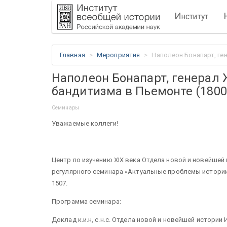
И
нститут
Главная
Мероприятия
Наполеон Бонапарт, ген
Наполеон Бонапарт, генерал
бандитизма в Пьемонте (1800-
Семинары
Уважаемые коллеги!
Центр по изучению XIX века Отдела новой и новейшей
регулярного семинара «Актуальные проблемы истории Н
1507.
Программа семинара:
Доклад к.и.н, с.н.с. Отдела новой и новейшей истор