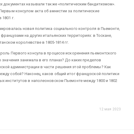
ых документах называли также «политическим бандитизмом».
Первым консулом акта об амнистии за политические
 1801 г.
мировалась новая политика социального контроля в Пьемонте,
французами на других итальянских территориях: в Тоскане,
итанском королевстве в 1805-1814 гг.
 роль Первого консула в процессе искоренения пьемонтского
 значения занимала в его планах? До каких пределов
ской администрации в части решения этой проблемы? Как
ежду собой? Наконец, каков общий итог французской политики
ых институтов в наполеоновском Пьемонте между 1800 и 1802
12 мая 2023