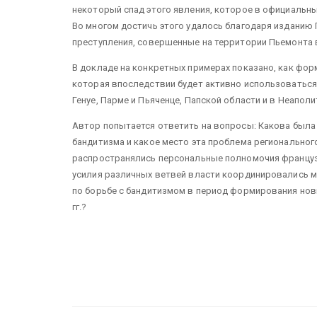
некоторый спад этого явления, которое в официальн
Во многом достичь этого удалось благодаря изданию 
преступления, совершенные на территории Пьемонта в
В докладе на конкретных примерах показано, как фор
которая впоследствии будет активно использоваться 
Генуе, Парме и Пьяченце, Папской области и в Неапол
Автор попытается ответить на вопросы: Какова была
бандитизма и какое место эта проблема регионального
распространялись персональные полномочия француз
усилия различных ветвей власти координировались м
по борьбе с бандитизмом в период формирования нов
гг.?