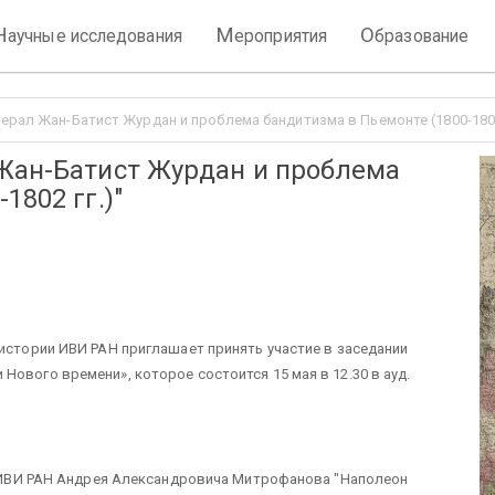
Н
М
О
аучные исследования
ероприятия
бразование
ерал Жан-Батист Журдан и проблема бандитизма в Пьемонте (1800-1802
 Жан-Батист Журдан и проблема
1802 гг.)"
 истории ИВИ РАН приглашает принять участие в заседании
ового времени», которое состоится 15 мая в 12.30 в ауд.
ии ИВИ РАН Андрея Александровича Митрофанова "Наполеон