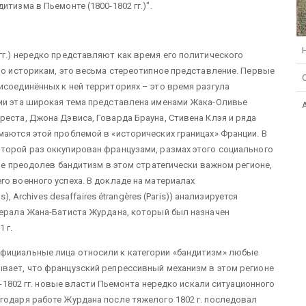
тизма в Пьемонте (1800-1802 гг.)".
гг.) нередко представляют как время его политического
тно историкам, это весьма стереотипное представление. Первые
исоединённых к ней территориях – это время разгула
фии эта широкая тема представлена именами Жака-Оливье
реста, Джона Дэвиса, Говарда Брауна, Стивена Клэя и ряда
маются этой проблемой в «исторических границах» Франции. В
торой раз оккупирован французами, размах этого социального
 Не преодолев бандитизм в этом стратегически важном регионе,
го военного успеха. В докладе на материалах
), Archives desaffaires étrangères (Paris)) анализируется
нерала Жана-Батиста Журдана, который был назначен
1 г.
фициальные лица относили к категории «бандитизм» любые
вает, что французский репрессивный механизм в этом регионе
01-1802 гг. новые власти Пьемонта нередко искали ситуационного
годаря работе Журдана после тяжелого 1802 г. последовал