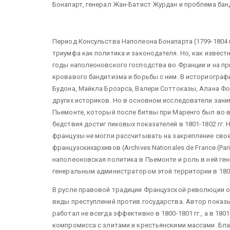
Бонапарт, генерал Жан-Батист Журдан и проблема банди
Период Консульства Наполеона Бонапарта (1799-1804 
триумфа как политика и законодателя. Но, как извес
годы наполеоновского господства во Франции и на пр
кровавого бандитизма и борьбы с ним. В историогра
Будона, Майкла Броэрса, Валери Соттоказы, Алана Фо
других историков. Но в основном исследователи зани
Пьемонте, который после битвы при Маренго был во в
бедствия достиг пиковых показателей в 1801-1802 гг.
французы не могли рассчитывать на закрепление свое
французскихархивов (Archives Nationales de France (Paris
наполеоновская политика в Пьемонте и роль в ней ге
генеральным администратором этой территории в 180
В русле правовой традиции Французской революции о
виды преступлений против государства. Автор показы
работал не всегда эффективно в 1800-1801 гг., а в 18
компромисса с элитами и крестьянскими массами. Бла