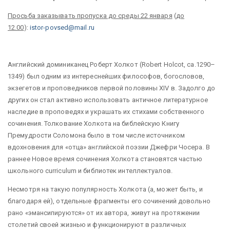
Просьба заказывать пропуска до среды 22 января
(
до
12.00
):
istor-povsed@mail.ru
Английский доминиканец Роберт Холкот (Robert Holcot, ca.1290–
1349) был одним из интереснейших философов, богословов,
экзегетов и проповедников первой половины XIV в. Задолго до
других он стал активно использовать античное литературное
наследие в проповедях и украшать их стихами собственного
сочинения. Толкование Холкота на библейскую Книгу
Премудрости Соломона было в том числе источником
вдохновения для «отца» английской поэзии Джефри Чосера. В
раннее Новое время сочинения Холкота становятся частью
школьного curriculum и библиотек интеллектуалов.
Несмотря на такую популярность Холкота (а, может быть, и
благодаря ей), отдельные фрагменты его сочинений довольно
рано «эмансипируются» от их автора, живут на протяжении
столетий своей жизнью и функционируют в различных