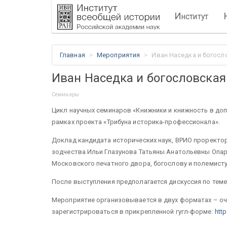
И
нститут
Главная
Мероприятия
Иван Наседка и богосл
Иван Наседка и богословская
Семинары
Цикл научных семинаров «Книжники и книжность в до
рамках проекта «Трибуна историка-профессионала».
Доклад кандидата исторических наук, ВРИО проректор
зодчества Ильи Глазунова Татьяны Анатольевны Опа
Московского печатного двора, богослову и полемисту 
После выступления предполагается дискуссия по теме
Мероприятие организовывается в двух форматах – оч
зарегистрироваться в прикрепленной гугл-форме:
htt