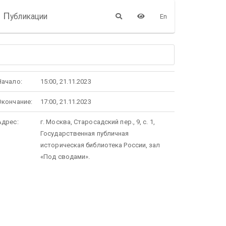
П
убликации
En
Начало:
15:00, 21.11.2023
Окончание:
17:00, 21.11.2023
Адрес:
г. Москва, Старосадский пер., 9, с. 1,
Государственная публичная
историческая библиотека России, зал
«Под сводами».