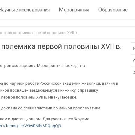
Н
М
О
аучные исследования
ероприятия
бразование
овская полемика первой половины XVII в.
 полемика первой половины XVII в.
петровское время». Мероприятия проходят в
а по научной работе Российской академии живописи, ваяния и
риной посвящен выдающемуся книжнику, справщику
первой половины XVII в. Ивану Наседке.
 доклада со специалистами по данной проблематике.
ном и дистанционном. Для участия необходимо
ps://forms.gle/VYtwRNihr6DQoqQj9