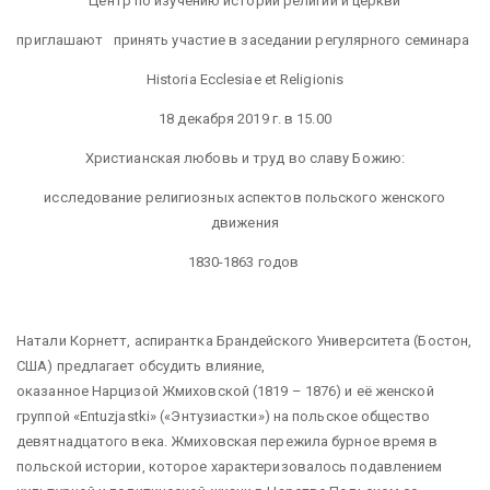
Центр по изучению истории религии и церкви
приглашают принять участие в заседании регулярного семинара
Historia Ecclesiae et Religionis
18 декабря 2019 г. в 15.00
Христианская любовь и труд во славу Божию:
исследование религиозных аспектов польского женского
движения
1830-1863 годов
Натали Корнетт, аспирантка Брандейского Университета (Бостон,
США) предлагает обсудить влияние,
оказанное Нарцизой Жмиховской (1819 – 1876) и её женской
группой «Entuzjastki» («Энтузиастки») на польское общество
девятнадцатого века. Жмиховская пережила бурное время в
польской истории, которое характеризовалось подавлением