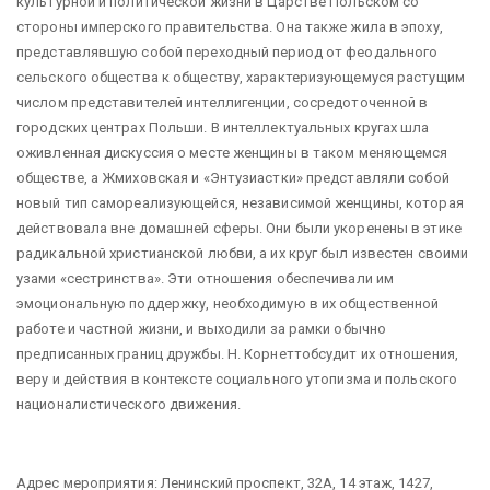
культурной и политической жизни в Царстве Польском со
стороны имперского правительства. Она также жила в эпоху,
представлявшую собой переходный период от феодального
сельского общества к обществу, характеризующемуся растущим
числом представителей интеллигенции, сосредоточенной в
городских центрах Польши. В интеллектуальных кругах шла
оживленная дискуссия о месте женщины в таком меняющемся
обществе, а Жмиховская и «Энтузиастки» представляли собой
новый тип самореализующейся, независимой женщины, которая
действовала вне домашней сферы. Они были укоренены в этике
радикальной христианской любви, а их круг был известен своими
узами «сестринства». Эти отношения обеспечивали им
эмоциональную поддержку, необходимую в их общественной
работе и частной жизни, и выходили за рамки обычно
предписанных границ дружбы. Н. Корнеттобсудит их отношения,
веру и действия в контексте социального утопизма и польского
националистического движения.
Адрес мероприятия: Ленинский проспект, 32А, 14 этаж, 1427,