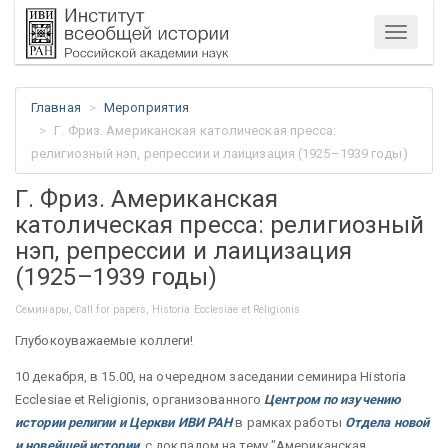
Меню
Главная
Мероприятия
Г. Фриз. Американская католическая пресса:
религиозный нэп, репрессии и лаицизация (1925–1939 годы)
Г. Фриз. Американская
католическая пресса: религиозный
нэп, репрессии и лаицизация
(1925–1939 годы)
Семинары, Call for papers, Historia Ecclesiae et Religionis
Глубокоуважаемые коллеги!
10 декабря, в 15.00, на очередном заседании семинира Historia
Ecclesiae et Religionis, организованного
Центром по изучению
истории религии и Церкви ИВИ РАН
в рамках работы
Отдела новой
и новейшей истории
, с докладом на тему "Американская