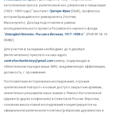
католическая пресса: религиозный нэп, репрессии и лаицизация
(1925–1939 годы)" выступит
Грегори Фриз
(США), профессор
истории Брандейского университета (Уолтем,
Массачусетс). Доклад подготовлен в рамках
исследовательского проекта Российского научного фонда
"
Entangled Histories: Россия и Ватикан, 1917-1958 гг.
" (РНФ № 18-19-
00482)
Для участия в заседании необходимо до 9 декабря
(включительно) прислать на наш адрес
centreforchurhistory@gmail.com
заявку, содержащую в
обязательном порядке ваши ФИО, академическую аффилиацию,
должность, г. проживания.
Постсоветские исторические исследования, отражая
«религиозный поворот» и новый доступ к закрытым архивам,
значительно расширили наше знание о Римско-Католической
Церкви (и других конфессиях) в Советской России. Впрочем,
основная масса новый исследований концентрируются на
официальной религиозной политике (репрессии духовенства и