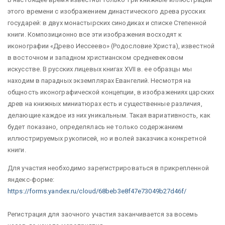
этого времени с изображением династического древа русских
государей: в двух монастырских синодиках и списке Степенной
книги. Композиционно все эти изображения восходят к
иконографии «Древо Иессеево» (Родословие Христа), известной
в восточном и западном христианском средневековом
искусстве. В русских лицевых книгах XVII в. ее образцы мы
находим в парадных экземплярах Евангелий. Несмотря на
общность иконографической концепции, в изображениях царских
древ на книжных миниатюрах есть и существенные различия,
делающие каждое из них уникальным. Такая вариативность, как
будет показано, определялась не только содержанием
иллюстрируемых рукописей, но и волей заказчика конкретной
книги.
Для участия необходимо зарегистрироваться в прикрепленной
яндекс-форме:
https://forms.yandex.ru/cloud/68beb3e8f47e73049b27d46f/
Регистрация для заочного участия заканчивается за восемь