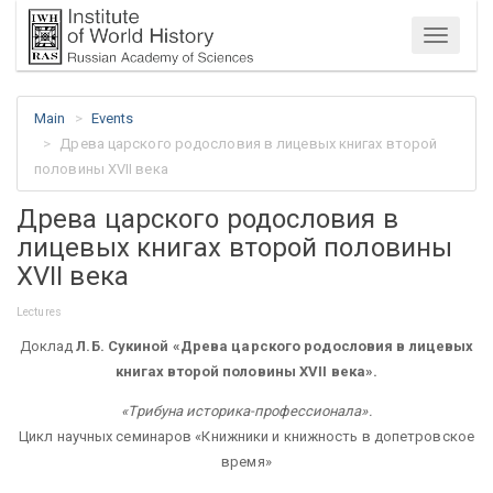
Menu
Main
Events
Древа царского родословия в лицевых книгах второй
половины XVII века
Древа царского родословия в
лицевых книгах второй половины
XVII века
Lectures
Доклад
Л.Б. Сукиной «Древа царского родословия в лицевых
книгах второй половины XVII века».
«Трибуна историка-профессионала».
Цикл научных семинаров «Книжники и книжность в допетровское
время»