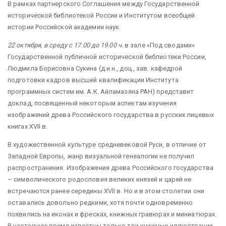
В рамках партнерского Соглашения между Государственной
исторической библиотекой России и Институтом всеобщей
истории Российской академии наук.
22 октября, в среду с 17.00 до 19.00 ч.
в зале «Под сводами»
Государственной публичной исторической библиотеки России,
Людмила Борисовна Сукина (д.и.н., доц., зав. кафедрой
подготовки кадров высшей квалификации Института
программных систем им. А.К. Айламазяна РАН) представит
доклад, посвященный некоторым аспектам изучения
изображений древа Российского государства в русских лицевых
книгах XVII в.
В художественной культуре средневековой Руси, в отличие от
Западной Европы, жанр визуальной генеалогии не получил
распространения. Изображения древа Российского государства
– символического родословия великих князей и царей не
встречаются ранее середины XVII в. Но и в этом столетии они
оставались довольно редкими, хотя почти одновременно
появились на иконах и фресках, книжных гравюрах и миниатюрах.
В настоящее время известны только три книжные иллюстрации