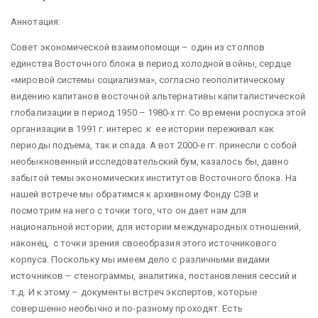
Аннотация:
Совет экономической взаимопомощи – один из столпов
единства Восточного блока в период холодной войны, сердце
«мировой системы социализма», согласно геополитическому
видению капитанов восточной альтернативы капиталистической
глобализации в период 1950 – 1980-х гг. Со времени роспуска этой
организации в 1991 г. интерес к ее истории переживал как
периоды подъема, так и спада. А вот 2000-е гг. принесли с собой
необыкновенный исследовательский бум, казалось бы, давно
забытой темы экономических институтов Восточного блока. На
нашей встрече мы обратимся к архивному Фонду СЭВ и
посмотрим на него с точки того, что он дает нам для
национальной истории, для истории международных отношений,
наконец, с точки зрения своеобразия этого источникового
корпуса. Поскольку мы имеем дело с различными видами
источников – стенограммы, аналитика, постановления сессий и
т.д. И к этому – документы встреч экспертов, которые
совершенно необычно и по-разному проходят. Есть