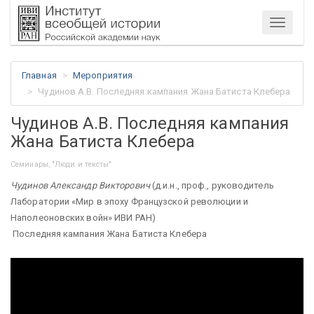
Меню
Главная
Мероприятия
Чудинов А.В. Последняя кампания Жана Батиста Клебера
Чудинов А.В. Последняя кампания
Жана Батиста Клебера
Семинары, "Люди и тексты"
Чудинов Александр Викторович
(д.и.н., проф., руководитель
Лаборатории «Мир в эпоху Французской революции и
Наполеоновских войн» ИВИ РАН)
Последняя кампания Жана Батиста Клебера